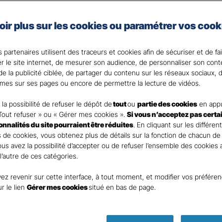
oir plus sur les cookies ou paramétrer vos cook
e vie et celui de vos proches en cas de coup dur fait par
la solution.
 partenaires utilisent des traceurs et cookies afin de sécuriser et de fa
 votre disposition pour répondre à toutes vos questi
er le site internet, de mesurer son audience, de personnaliser son con
e la publicité ciblée, de partager du contenu sur les réseaux sociaux, d
mes sur ses pages ou encore de permettre la lecture de vidéos.
la possibilité de refuser le dépôt de
tout
ou
partie des cookies
en appu
Tout refuser » ou « Gérer mes cookies ».
Si vous n’acceptez pas certa
ionnalités du site pourraient être réduites
. En cliquant sur les différen
 de cookies, vous obtenez plus de détails sur la fonction de chacun de
Vous avez la possibilité d’accepter ou de refuser l’ensemble des cookies
 l’autre de ces catégories.
ez revenir sur cette interface, à tout moment, et modifier vos préfére
Parole
ur le lien
Gérer mes cookies
situé en bas de page.
d’expert !