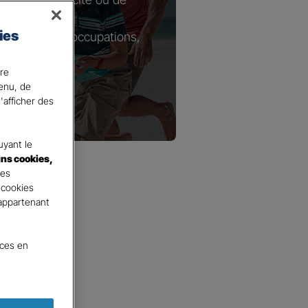
ies
tie de vos préoccupations,
ire
ons.
tenu, de
'afficher des
yant le
ins cookies,
tes
 cookies
 appartenant
nces en