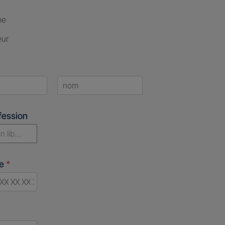
me
eur
Last
fession
n libérale
ne
*
d