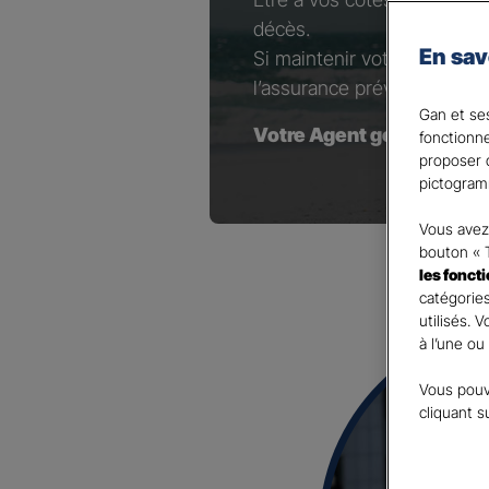
décès.
En sav
Si maintenir votre niveau d
l’assurance prévoyance est 
Gan et ses
Votre Agent général est à
fonctionn
proposer d
pictogram
Vous avez 
bouton « 
les fonct
catégories
utilisés. 
à l’une ou
Vous pouv
cliquant s