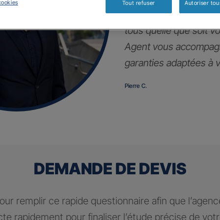
cookies
Tout refuser
Autoriser tou
Notre contrat d’assur
tous quelle que soit vot
Agent vous accompagn
garanties adaptées à vo
Pierre C.
DEMANDE DE DEVIS
ur remplir ce rapide questionnaire afin que l’agen
te rapidement pour finaliser l’étude précise de vot