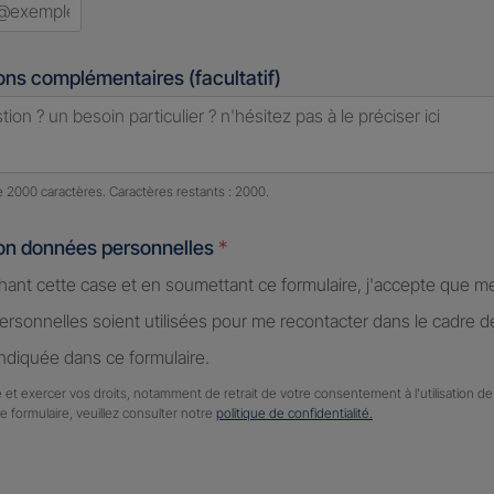
ons complémentaires (facultatif)
e caractères restants :
2000 caractères restants
de 2000 caractères. Caractères restants : 2000.
ion données personnelles
*
hant cette case et en soumettant ce formulaire, j'accepte que m
rsonnelles soient utilisées pour me recontacter dans le cadre 
diquée dans ce formulaire.
 et exercer vos droits, notamment de retrait de votre consentement à l'utilisation 
ce formulaire, veuillez consulter notre
politique de confidentialité.