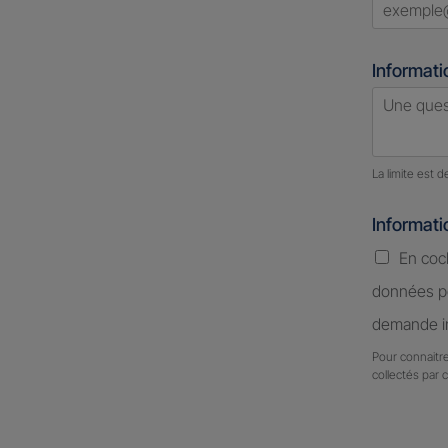
Informati
Nombre d
La limite est 
Informat
En coc
données pe
demande in
Pour connaitre
collectés par 