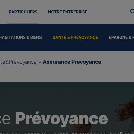
PARTICULIERS
NOTRE ENTREPRISE
HABITATIONS & BIENS
SANTÉ & PRÉVOYANCE
ÉPARGNE & 
nté&Prévoyance
Assurance Prévoyance
ce
Prévoyance
rver vos revenus et protéger vos proches en cas d’invali