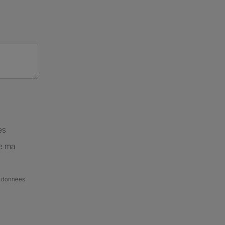
es
de ma
de données