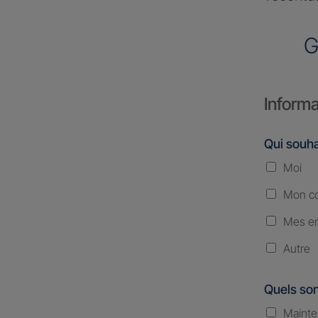
G
Informa
Qui souha
Moi
Mon co
Mes en
Autre
Quels son
Mainte