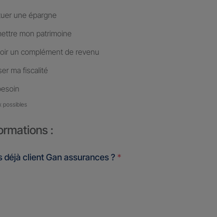
tuer une épargne
ettre mon patrimoine
oir un complément de revenu
er ma fiscalité
besoin
x possibles
ormations :
 déjà client Gan assurances ?
*