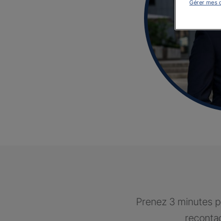
Gérer mes 
Prenez 3 minutes po
recontac