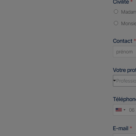
Civilité
*
Mada
Monsi
Contact
*
First
Votre pro
Professio
Télépho
Unite
States
E-mail
*
+1