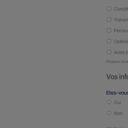
Consti
Transm
Percev
Optimis
Autre 
Plusieurs choi
Vos inf
Etes-vous
Oui
Non