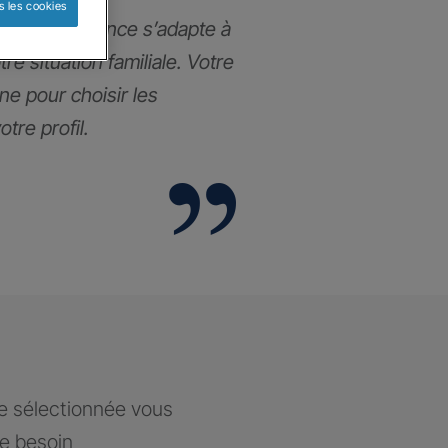
s les cookies
ance prévoyance s’adapte à
re situation familiale. Votre
e pour choisir les
tre profil.
ce sélectionnée vous
re besoin