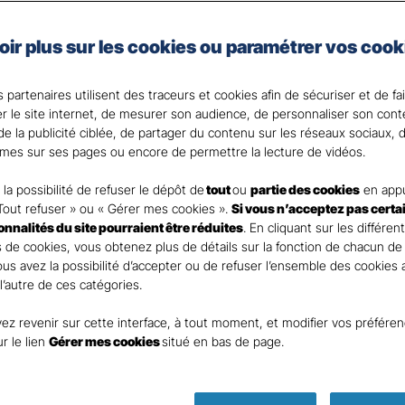
oir plus sur les cookies ou paramétrer vos cook
e vie et celui de vos proches en cas de coup dur fait par
la solution.
 partenaires utilisent des traceurs et cookies afin de sécuriser et de fa
 votre disposition pour répondre à toutes vos questi
er le site internet, de mesurer son audience, de personnaliser son con
e la publicité ciblée, de partager du contenu sur les réseaux sociaux, d
mes sur ses pages ou encore de permettre la lecture de vidéos.
la possibilité de refuser le dépôt de
tout
ou
partie des cookies
en appu
Tout refuser » ou « Gérer mes cookies ».
Si vous n’acceptez pas certa
ionnalités du site pourraient être réduites
. En cliquant sur les différen
 de cookies, vous obtenez plus de détails sur la fonction de chacun de
Vous avez la possibilité d’accepter ou de refuser l’ensemble des cookies
 l’autre de ces catégories.
ez revenir sur cette interface, à tout moment, et modifier vos préfére
Parole
ur le lien
Gérer mes cookies
situé en bas de page.
d’expert !