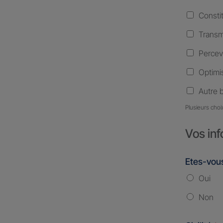
Consti
Transm
Percev
Optimis
Autre 
Plusieurs choi
Vos inf
Etes-vous
Oui
Non