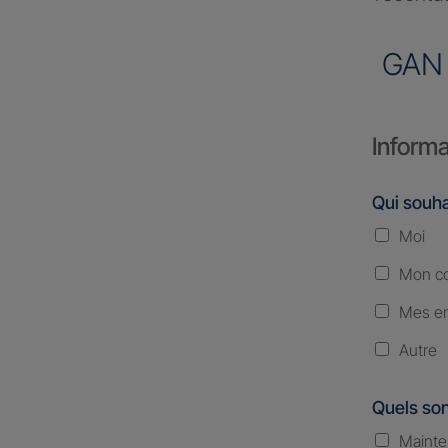
GAN
Informa
Qui souha
Moi
Mon co
Mes en
Autre
Quels son
Mainte