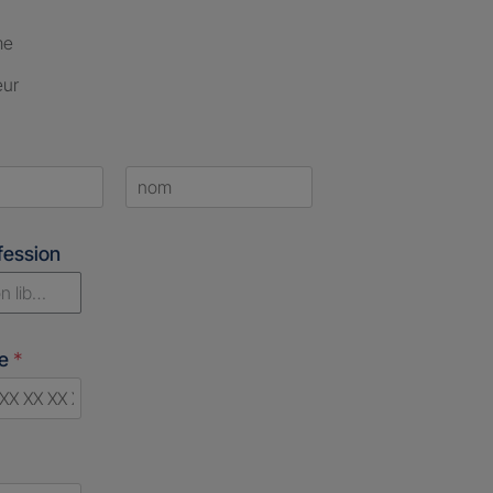
me
eur
Last
fession
n libérale
ne
*
d