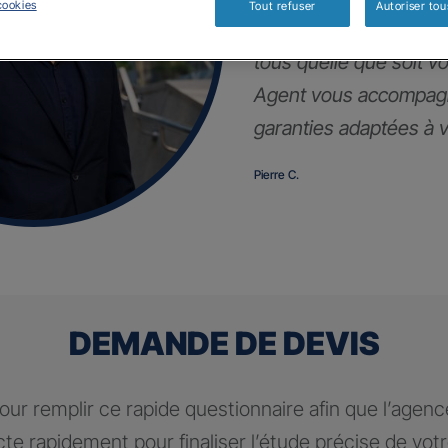
cookies
Tout refuser
Autoriser tou
Notre contrat d’assur
tous quelle que soit vot
Agent vous accompagn
garanties adaptées à vo
Pierre C.
DEMANDE DE DEVIS
ur remplir ce rapide questionnaire afin que l’agen
te rapidement pour finaliser l’étude précise de vot