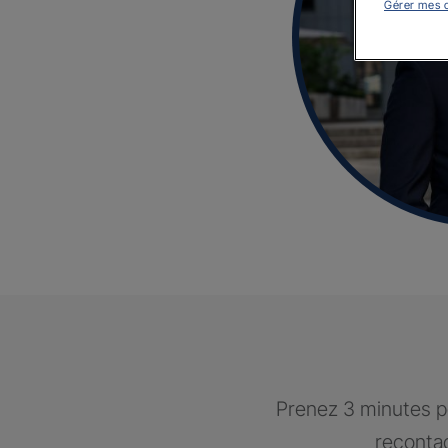
Gérer mes 
Prenez 3 minutes po
recontac