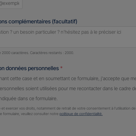
ons complémentaires (facultatif)
e caractères restants :
2000 caractères restants
de 2000 caractères. Caractères restants : 2000.
ion données personnelles
*
hant cette case et en soumettant ce formulaire, j'accepte que m
rsonnelles soient utilisées pour me recontacter dans le cadre 
diquée dans ce formulaire.
 et exercer vos droits, notamment de retrait de votre consentement à l'utilisation 
ce formulaire, veuillez consulter notre
politique de confidentialité.