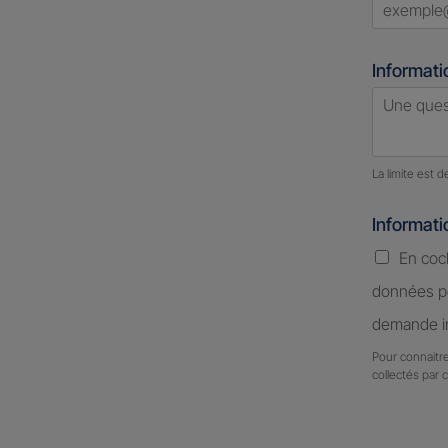
Informati
Nombre d
La limite est 
Informat
En coc
données pe
demande in
Pour connaitre
collectés par 