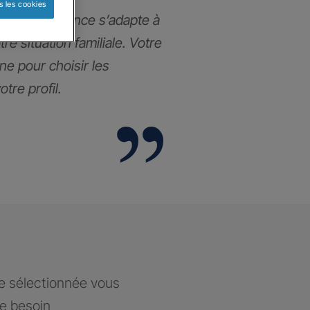
s les cookies
ance prévoyance s’adapte à
re situation familiale. Votre
e pour choisir les
tre profil.
ce sélectionnée vous
re besoin