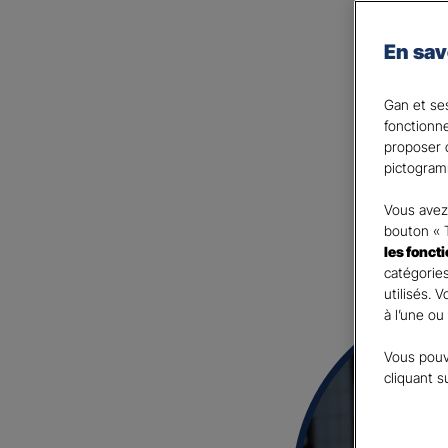
décès.
En sav
Si maintenir votre niveau d
l’assurance prévoyance est 
Gan et ses
Votre Agent général est à
fonctionn
proposer d
pictogram
Vous avez 
bouton « 
les fonct
catégories
utilisés. 
à l’une ou
Vous pouv
cliquant s