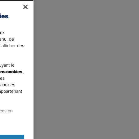
ies
tie de vos préoccupations,
ire
ons.
tenu, de
'afficher des
yant le
ins cookies,
tes
 cookies
 appartenant
nces en