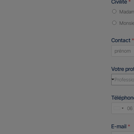
Civilité
*
Mada
Monsi
Contact
*
First
Votre pro
Professio
Télépho
Unite
States
E-mail
*
+1