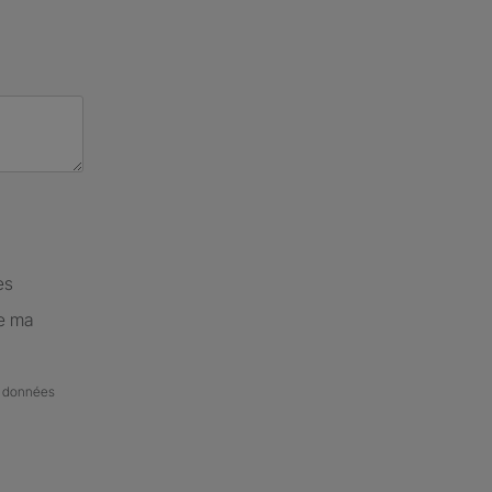
es
de ma
de données