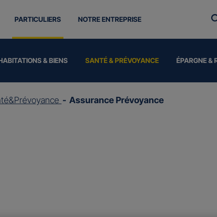
PARTICULIERS
NOTRE ENTREPRISE
HABITATIONS & BIENS
SANTÉ & PRÉVOYANCE
ÉPARGNE & 
nté&Prévoyance
Assurance Prévoyance
ce
Prévoyance
rver vos revenus et protéger vos proches en cas d’invali