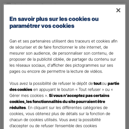
Optimiser ma fiscalité
Autre besoin
En savoir plus sur les cookies ou
Plusieurs choix possibles
paramétrer vos cookies
Vos informations :
Gan et ses partenaires utilisent des traceurs et cookies afin
Etes-vous déjà client Gan assurances ?
*
de sécuriser et de faire fonctionner le site internet, de
mesurer son audience, de personnaliser son contenu, de
Oui
proposer de la publicité ciblée, de partager du contenu sur
Non
les réseaux sociaux, d'afficher des pictogrammes sur ses
pages ou encore de permettre la lecture de vidéos.
Civilité
*
Madame
Vous avez la possibilité de refuser le dépôt de
tout
ou
partie
des cookies
en appuyant le bouton « Tout refuser » ou «
Monsieur
Gérer mes cookies ».
Si vous n’acceptez pas certains
cookies, les fonctionnalités du site pourraient être
Contact
*
réduites
. En cliquant sur les différentes catégories de
cookies, vous obtenez plus de détails sur la fonction de
First
Last
chacun de cookies utilisés. Vous avez la possibilité
Votre profession
d’accepter ou de refuser l’ensemble des cookies