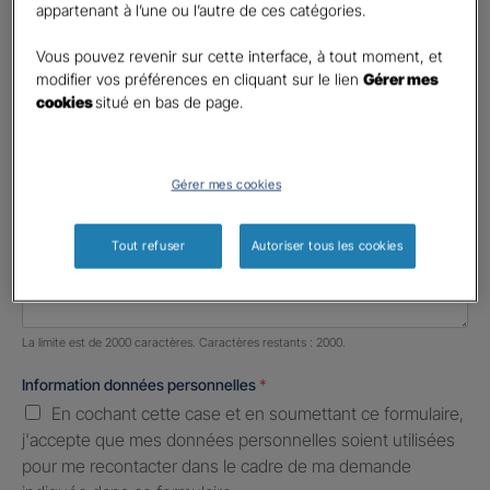
appartenant à l’une ou l’autre de ces catégories.
Profession libérale
Vous pouvez revenir sur cette interface, à tout moment, et
Téléphone
*
modifier vos préférences en cliquant sur le lien
Gérer mes
cookies
situé en bas de page.
United
States
E-mail
*
+1
Gérer mes cookies
Informations complémentaires (facultatif)
Tout refuser
Autoriser tous les cookies
Nombre de caractères restants :
2000 caractères restants
La limite est de 2000 caractères. Caractères restants : 2000.
Information données personnelles
*
En cochant cette case et en soumettant ce formulaire,
j'accepte que mes données personnelles soient utilisées
pour me recontacter dans le cadre de ma demande