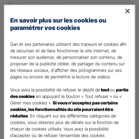
Optimiser ma fiscalité
Autre besoin
En savoir plus sur les cookies ou
Plusieurs choix possibles
paramétrer vos cookies
Vos informations :
Gan et ses partenaires utilisent des traceurs et cookies afin
Etes-vous déjà client Gan assurances ?
*
de sécuriser et de faire fonctionner le site internet, de
mesurer son audience, de personnaliser son contenu, de
Oui
proposer de la publicité ciblée, de partager du contenu sur
Non
les réseaux sociaux, d'afficher des pictogrammes sur ses
pages ou encore de permettre la lecture de vidéos.
Civilité
*
Madame
Vous avez la possibilité de refuser le dépôt de
tout
ou
partie
des cookies
en appuyant le bouton « Tout refuser » ou «
Monsieur
Gérer mes cookies ».
Si vous n’acceptez pas certains
cookies, les fonctionnalités du site pourraient être
Contact
*
réduites
. En cliquant sur les différentes catégories de
cookies, vous obtenez plus de détails sur la fonction de
First
Last
chacun de cookies utilisés. Vous avez la possibilité
Votre profession
d’accepter ou de refuser l’ensemble des cookies