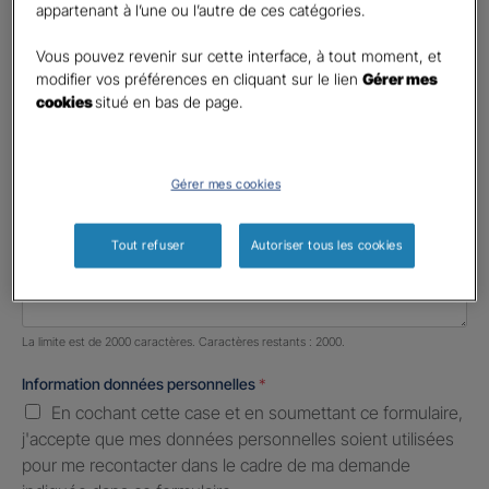
appartenant à l’une ou l’autre de ces catégories.
Profession libérale
Vous pouvez revenir sur cette interface, à tout moment, et
Téléphone
*
modifier vos préférences en cliquant sur le lien
Gérer mes
cookies
situé en bas de page.
United
States
E-mail
*
+1
Gérer mes cookies
Informations complémentaires (facultatif)
Tout refuser
Autoriser tous les cookies
Nombre de caractères restants :
2000 caractères restants
La limite est de 2000 caractères. Caractères restants : 2000.
Information données personnelles
*
En cochant cette case et en soumettant ce formulaire,
j'accepte que mes données personnelles soient utilisées
pour me recontacter dans le cadre de ma demande