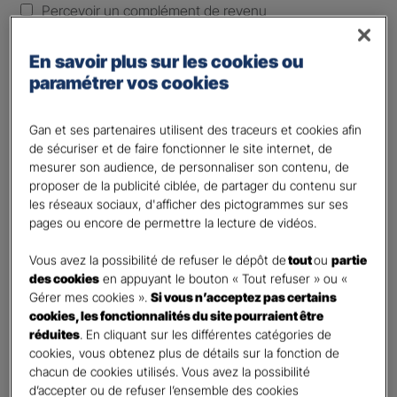
Percevoir un complément de revenu
Optimiser ma fiscalité
En savoir plus sur les cookies ou
Autre besoin
paramétrer vos cookies
Plusieurs choix possibles
Vos informations :
Gan et ses partenaires utilisent des traceurs et cookies afin
de sécuriser et de faire fonctionner le site internet, de
Etes-vous déjà client Gan assurances ?
*
mesurer son audience, de personnaliser son contenu, de
Oui
proposer de la publicité ciblée, de partager du contenu sur
les réseaux sociaux, d'afficher des pictogrammes sur ses
Non
pages ou encore de permettre la lecture de vidéos.
Civilité
*
Vous avez la possibilité de refuser le dépôt de
tout
ou
partie
Madame
des cookies
en appuyant le bouton « Tout refuser » ou «
Monsieur
Gérer mes cookies ».
Si vous n’acceptez pas certains
cookies, les fonctionnalités du site pourraient être
Contact
*
réduites
. En cliquant sur les différentes catégories de
cookies, vous obtenez plus de détails sur la fonction de
chacun de cookies utilisés. Vous avez la possibilité
First
Last
d’accepter ou de refuser l’ensemble des cookies