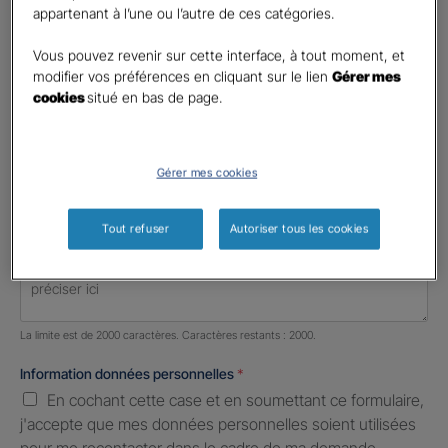
Votre profession
appartenant à l’une ou l’autre de ces catégories.
Profession libérale
Vous pouvez revenir sur cette interface, à tout moment, et
modifier vos préférences en cliquant sur le lien
Gérer mes
Téléphone
*
cookies
situé en bas de page.
United
States
E-mail
*
+1
Gérer mes cookies
Tout refuser
Autoriser tous les cookies
Informations complémentaires (facultatif)
Nombre de caractères restants :
2000 caractères restants
La limite est de 2000 caractères. Caractères restants : 2000.
Information données personnelles
*
En cochant cette case et en soumettant ce formulaire,
j'accepte que mes données personnelles soient utilisées