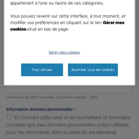
appartenant à l’une ou l’autre de ces catégories.
Profession libérale
Vous pouvez revenir sur cette interface, à tout moment, et
Téléphone
*
modifier vos préférences en cliquant sur le lien
Gérer mes
cookies
situé en bas de page.
United
States
E-mail
*
+1
Gérer mes cookies
Informations complémentaires (facultatif)
Tout refuser
Autoriser tous les cookies
Nombre de caractères restants :
2000 caractères restants
La limite est de 2000 caractères. Caractères restants : 2000.
Information données personnelles
*
En cochant cette case et en soumettant ce formulaire,
j'accepte que mes données personnelles soient utilisées
pour me recontacter dans le cadre de ma demande