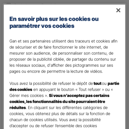
Optimiser ma fiscalité
Autre besoin
En savoir plus sur les cookies ou
Plusieurs choix possibles
paramétrer vos cookies
Vos informations :
Gan et ses partenaires utilisent des traceurs et cookies afin
Etes-vous déjà client Gan assurances ?
*
de sécuriser et de faire fonctionner le site internet, de
mesurer son audience, de personnaliser son contenu, de
Oui
proposer de la publicité ciblée, de partager du contenu sur
Non
les réseaux sociaux, d'afficher des pictogrammes sur ses
pages ou encore de permettre la lecture de vidéos.
Civilité
*
Madame
Vous avez la possibilité de refuser le dépôt de
tout
ou
partie
des cookies
en appuyant le bouton « Tout refuser » ou «
Monsieur
Gérer mes cookies ».
Si vous n’acceptez pas certains
cookies, les fonctionnalités du site pourraient être
Contact
*
réduites
. En cliquant sur les différentes catégories de
cookies, vous obtenez plus de détails sur la fonction de
First
Last
chacun de cookies utilisés. Vous avez la possibilité
Votre profession
d’accepter ou de refuser l’ensemble des cookies