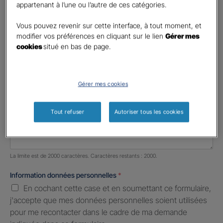
appartenant à l’une ou l’autre de ces catégories.
Profession libérale
Vous pouvez revenir sur cette interface, à tout moment, et
Téléphone
*
modifier vos préférences en cliquant sur le lien
Gérer mes
cookies
situé en bas de page.
United
States
E-mail
*
+1
Gérer mes cookies
Informations complémentaires (facultatif)
Tout refuser
Autoriser tous les cookies
Nombre de caractères restants :
2000 caractères restants
La limite est de 2000 caractères. Caractères restants : 2000.
Information données personnelles
*
En cochant cette case et en soumettant ce formulaire,
j'accepte que mes données personnelles soient utilisées
pour me recontacter dans le cadre de ma demande