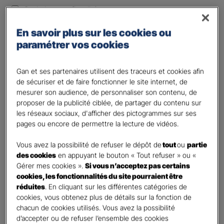
Optimiser ma fiscalité
Autre besoin
En savoir plus sur les cookies ou
Plusieurs choix possibles
paramétrer vos cookies
Vos informations :
Gan et ses partenaires utilisent des traceurs et cookies afin
Etes-vous déjà client Gan assurances ?
*
de sécuriser et de faire fonctionner le site internet, de
mesurer son audience, de personnaliser son contenu, de
Oui
proposer de la publicité ciblée, de partager du contenu sur
Non
les réseaux sociaux, d'afficher des pictogrammes sur ses
pages ou encore de permettre la lecture de vidéos.
Civilité
*
Madame
Vous avez la possibilité de refuser le dépôt de
tout
ou
partie
des cookies
en appuyant le bouton « Tout refuser » ou «
Monsieur
Gérer mes cookies ».
Si vous n’acceptez pas certains
cookies, les fonctionnalités du site pourraient être
Contact
*
réduites
. En cliquant sur les différentes catégories de
cookies, vous obtenez plus de détails sur la fonction de
First
Last
chacun de cookies utilisés. Vous avez la possibilité
Votre profession
d’accepter ou de refuser l’ensemble des cookies