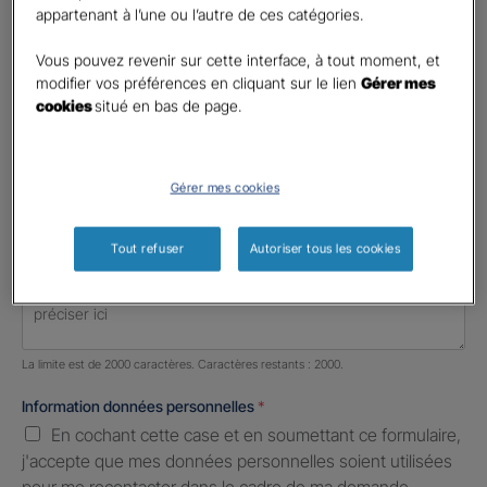
Votre profession
appartenant à l’une ou l’autre de ces catégories.
Profession libérale
Vous pouvez revenir sur cette interface, à tout moment, et
modifier vos préférences en cliquant sur le lien
Gérer mes
Téléphone
*
cookies
situé en bas de page.
United
States
E-mail
*
+1
Gérer mes cookies
Tout refuser
Autoriser tous les cookies
Informations complémentaires (facultatif)
Nombre de caractères restants :
2000 caractères restants
La limite est de 2000 caractères. Caractères restants : 2000.
Information données personnelles
*
En cochant cette case et en soumettant ce formulaire,
j'accepte que mes données personnelles soient utilisées