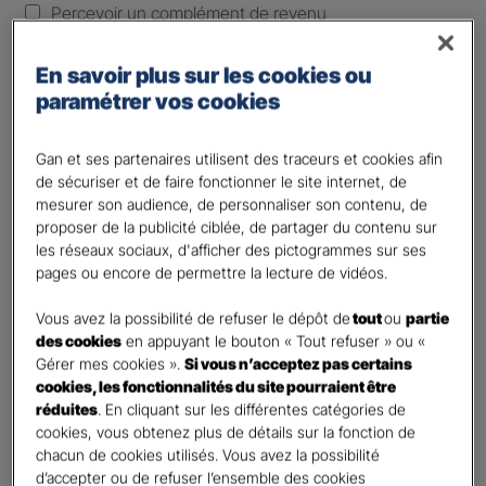
Percevoir un complément de revenu
Optimiser ma fiscalité
En savoir plus sur les cookies ou
Autre besoin
paramétrer vos cookies
Plusieurs choix possibles
Vos informations :
Gan et ses partenaires utilisent des traceurs et cookies afin
de sécuriser et de faire fonctionner le site internet, de
Etes-vous déjà client Gan assurances ?
*
mesurer son audience, de personnaliser son contenu, de
Oui
proposer de la publicité ciblée, de partager du contenu sur
les réseaux sociaux, d'afficher des pictogrammes sur ses
Non
pages ou encore de permettre la lecture de vidéos.
Civilité
*
Vous avez la possibilité de refuser le dépôt de
tout
ou
partie
Madame
des cookies
en appuyant le bouton « Tout refuser » ou «
Monsieur
Gérer mes cookies ».
Si vous n’acceptez pas certains
cookies, les fonctionnalités du site pourraient être
Contact
*
réduites
. En cliquant sur les différentes catégories de
cookies, vous obtenez plus de détails sur la fonction de
chacun de cookies utilisés. Vous avez la possibilité
First
Last
d’accepter ou de refuser l’ensemble des cookies