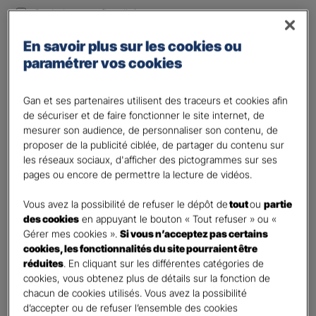
Optimiser ma fiscalité
Autre besoin
En savoir plus sur les cookies ou
Plusieurs choix possibles
paramétrer vos cookies
Vos informations :
Gan et ses partenaires utilisent des traceurs et cookies afin
Etes-vous déjà client Gan assurances ?
*
de sécuriser et de faire fonctionner le site internet, de
mesurer son audience, de personnaliser son contenu, de
Oui
proposer de la publicité ciblée, de partager du contenu sur
Non
les réseaux sociaux, d'afficher des pictogrammes sur ses
pages ou encore de permettre la lecture de vidéos.
Civilité
*
Madame
Vous avez la possibilité de refuser le dépôt de
tout
ou
partie
des cookies
en appuyant le bouton « Tout refuser » ou «
Monsieur
Gérer mes cookies ».
Si vous n’acceptez pas certains
cookies, les fonctionnalités du site pourraient être
Contact
*
réduites
. En cliquant sur les différentes catégories de
cookies, vous obtenez plus de détails sur la fonction de
First
Last
chacun de cookies utilisés. Vous avez la possibilité
Votre profession
d’accepter ou de refuser l’ensemble des cookies