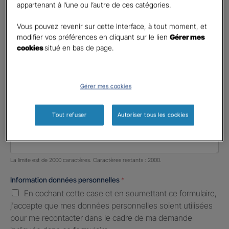
appartenant à l’une ou l’autre de ces catégories.
Profession libérale
Vous pouvez revenir sur cette interface, à tout moment, et
Téléphone
*
modifier vos préférences en cliquant sur le lien
Gérer mes
cookies
situé en bas de page.
United
States
E-mail
*
+1
Gérer mes cookies
Informations complémentaires (facultatif)
Tout refuser
Autoriser tous les cookies
Nombre de caractères restants :
2000 caractères restants
La limite est de 2000 caractères. Caractères restants : 2000.
Information données personnelles
*
En cochant cette case et en soumettant ce formulaire,
j'accepte que mes données personnelles soient utilisées
pour me recontacter dans le cadre de ma demande