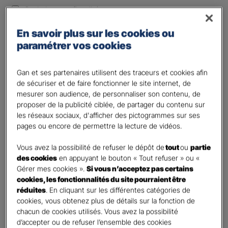
Optimiser ma fiscalité
Autre besoin
En savoir plus sur les cookies ou
Plusieurs choix possibles
paramétrer vos cookies
Vos informations :
Gan et ses partenaires utilisent des traceurs et cookies afin
Etes-vous déjà client Gan assurances ?
*
de sécuriser et de faire fonctionner le site internet, de
mesurer son audience, de personnaliser son contenu, de
Oui
proposer de la publicité ciblée, de partager du contenu sur
Non
les réseaux sociaux, d'afficher des pictogrammes sur ses
pages ou encore de permettre la lecture de vidéos.
Civilité
*
Madame
Vous avez la possibilité de refuser le dépôt de
tout
ou
partie
des cookies
en appuyant le bouton « Tout refuser » ou «
Monsieur
Gérer mes cookies ».
Si vous n’acceptez pas certains
cookies, les fonctionnalités du site pourraient être
Contact
*
réduites
. En cliquant sur les différentes catégories de
cookies, vous obtenez plus de détails sur la fonction de
First
Last
chacun de cookies utilisés. Vous avez la possibilité
Votre profession
d’accepter ou de refuser l’ensemble des cookies