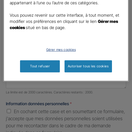
appartenant à l’une ou l’autre de ces catégories.
Profession libérale
Vous pouvez revenir sur cette interface, à tout moment, et
Téléphone
*
modifier vos préférences en cliquant sur le lien
Gérer mes
cookies
situé en bas de page.
United
States
E-mail
*
+1
Gérer mes cookies
Informations complémentaires (facultatif)
Tout refuser
Autoriser tous les cookies
Nombre de caractères restants :
2000 caractères restants
La limite est de 2000 caractères. Caractères restants : 2000.
Information données personnelles
*
En cochant cette case et en soumettant ce formulaire,
j'accepte que mes données personnelles soient utilisées
pour me recontacter dans le cadre de ma demande