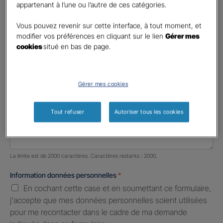
appartenant à l’une ou l’autre de ces catégories.
Profession libérale
Vous pouvez revenir sur cette interface, à tout moment, et
Téléphone
*
modifier vos préférences en cliquant sur le lien
Gérer mes
cookies
situé en bas de page.
United
States
E-mail
*
+1
Gérer mes cookies
Informations complémentaires (facultatif)
Tout refuser
Autoriser tous les cookies
Nombre de caractères restants :
2000 caractères restants
La limite est de 2000 caractères. Caractères restants : 2000.
Information données personnelles
*
En cochant cette case et en soumettant ce formulaire,
j'accepte que mes données personnelles soient utilisées
pour me recontacter dans le cadre de ma demande