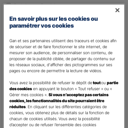
Optimiser ma fiscalité
Autre besoin
En savoir plus sur les cookies ou
Plusieurs choix possibles
paramétrer vos cookies
Vos informations :
Gan et ses partenaires utilisent des traceurs et cookies afin
Etes-vous déjà client Gan assurances ?
*
de sécuriser et de faire fonctionner le site internet, de
mesurer son audience, de personnaliser son contenu, de
Oui
proposer de la publicité ciblée, de partager du contenu sur
Non
les réseaux sociaux, d'afficher des pictogrammes sur ses
pages ou encore de permettre la lecture de vidéos.
Civilité
*
Madame
Vous avez la possibilité de refuser le dépôt de
tout
ou
partie
des cookies
en appuyant le bouton « Tout refuser » ou «
Monsieur
Gérer mes cookies ».
Si vous n’acceptez pas certains
cookies, les fonctionnalités du site pourraient être
Contact
*
réduites
. En cliquant sur les différentes catégories de
cookies, vous obtenez plus de détails sur la fonction de
First
Last
chacun de cookies utilisés. Vous avez la possibilité
Votre profession
d’accepter ou de refuser l’ensemble des cookies