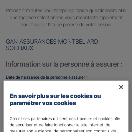
Prenez 2 minutes pour remplir ce rapide questionnaire afin
que l’agence sélectionnée vous recontacte rapidement
pour finaliser l’étude précise de votre besoin
GAN ASSURANCES MONTBELIARD
SOCHAUX
Information sur la personne à assurer :
Date de naissance de la personne à assurer
*
En savoir plus sur les cookies ou
Vos informations :
paramétrer vos cookies
Etes-vous déjà client Gan assurances ?
*
Gan et ses partenaires utilisent des traceurs et cookies afin
Oui
de sécuriser et de faire fonctionner le site internet, de
Non
mesurer son audience, de personnaliser son contenu, de