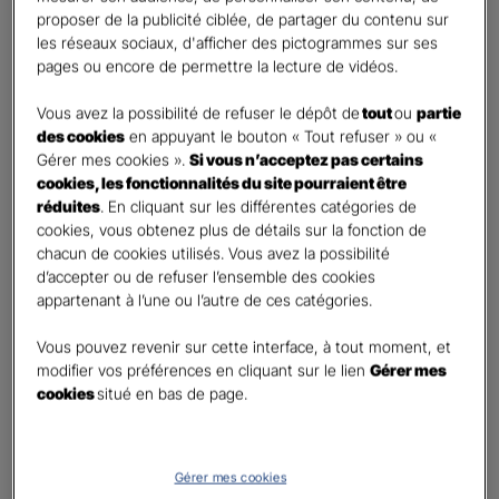
proposer de la publicité ciblée, de partager du contenu sur
Civilité
*
les réseaux sociaux, d'afficher des pictogrammes sur ses
pages ou encore de permettre la lecture de vidéos.
Madame
Monsieur
Vous avez la possibilité de refuser le dépôt de
tout
ou
partie
des cookies
en appuyant le bouton « Tout refuser » ou «
Contact
*
Gérer mes cookies ».
Si vous n’acceptez pas certains
cookies, les fonctionnalités du site pourraient être
réduites
. En cliquant sur les différentes catégories de
First
Last
cookies, vous obtenez plus de détails sur la fonction de
Téléphone
*
chacun de cookies utilisés. Vous avez la possibilité
United
d’accepter ou de refuser l’ensemble des cookies
States
appartenant à l’une ou l’autre de ces catégories.
E-mail
*
+1
Vous pouvez revenir sur cette interface, à tout moment, et
modifier vos préférences en cliquant sur le lien
Gérer mes
cookies
situé en bas de page.
Informations complémentaires (facultatif)
Gérer mes cookies