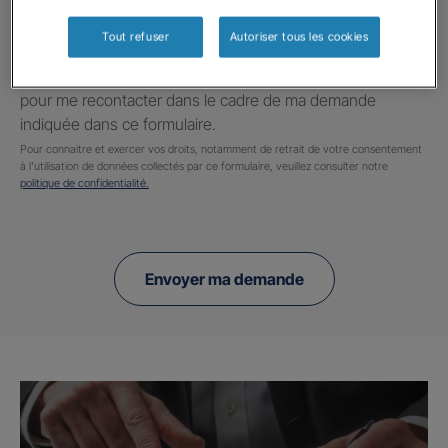
Information données personnelles
*
Tout refuser
Autoriser tous les cookies
En cochant cette case et en soumettant ce formulaire,
j'accepte que mes données personnelles soient utilisées
pour me recontacter dans le cadre de ma demande
indiquée dans ce formulaire.
Pour connaitre et exercer vos droits, notamment de retrait de votre consentement
à l'utilisation de données collectés par ce formulaire, veuillez consulter notre
politique de confidentialité.
Envoyer ma demande