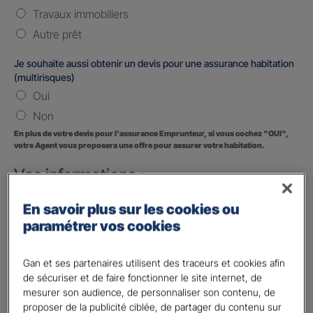
Travaux immobiliers
Autre prêt
Je souhaite aussi obtenir un devis pour une assurance habitation
(multirisques)
Oui
Non
En plus de votre devis pour l'assurance Emprunteur, si vous cochez "OUI",
votre Agent vous proposera une offre pour assurer votre habitation.
Vos informations :
Etes-vous déjà client Gan assurances ?
*
En savoir plus sur les cookies ou
Oui
paramétrer vos cookies
Non
Gan et ses partenaires utilisent des traceurs et cookies afin
Civilité
*
de sécuriser et de faire fonctionner le site internet, de
Madame
mesurer son audience, de personnaliser son contenu, de
proposer de la publicité ciblée, de partager du contenu sur
Monsieur