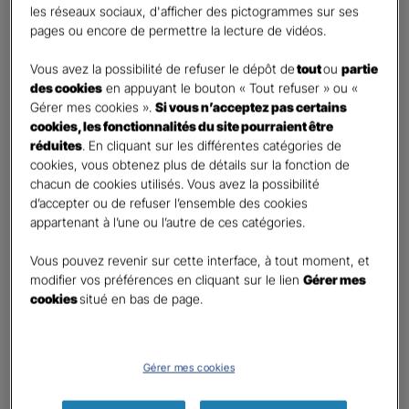
les réseaux sociaux, d'afficher des pictogrammes sur ses
pages ou encore de permettre la lecture de vidéos.
Contact
*
Vous avez la possibilité de refuser le dépôt de
tout
ou
partie
First
Last
des cookies
en appuyant le bouton « Tout refuser » ou «
Téléphone
*
Gérer mes cookies ».
Si vous n’acceptez pas certains
cookies, les fonctionnalités du site pourraient être
United
réduites
. En cliquant sur les différentes catégories de
States
cookies, vous obtenez plus de détails sur la fonction de
E-mail
*
+1
chacun de cookies utilisés. Vous avez la possibilité
d’accepter ou de refuser l’ensemble des cookies
appartenant à l’une ou l’autre de ces catégories.
Informations complémentaires (facultatif)
Vous pouvez revenir sur cette interface, à tout moment, et
modifier vos préférences en cliquant sur le lien
Gérer mes
cookies
situé en bas de page.
Information données personnelles
*
Gérer mes cookies
En cochant cette case et en soumettant ce formulaire,
j'accepte que mes données personnelles soient utilisées