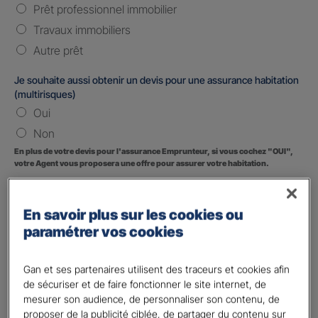
Prêt professionnel immobilier
Travaux immobiliers
Autre prêt
Je souhaite aussi obtenir un devis pour une assurance habitation
(multirisques)
Oui
Non
En plus de votre devis pour l'assurance Emprunteur, si vous cochez "OUI",
votre Agent vous proposera une offre pour assurer votre habitation.
Vos informations :
En savoir plus sur les cookies ou
Etes-vous déjà client Gan assurances ?
*
paramétrer vos cookies
Oui
Non
Gan et ses partenaires utilisent des traceurs et cookies afin
de sécuriser et de faire fonctionner le site internet, de
Civilité
*
mesurer son audience, de personnaliser son contenu, de
Madame
proposer de la publicité ciblée, de partager du contenu sur