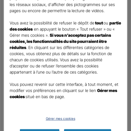
les réseaux sociaux, d'afficher des pictogrammes sur ses
Monsieur
pages ou encore de permettre la lecture de vidéos.
Contact
*
Vous avez la possibilité de refuser le dépôt de
tout
ou
partie
des cookies
en appuyant le bouton « Tout refuser » ou «
First
Last
Gérer mes cookies ».
Si vous n’acceptez pas certains
Téléphone
*
cookies, les fonctionnalités du site pourraient être
réduites
. En cliquant sur les différentes catégories de
United
cookies, vous obtenez plus de détails sur la fonction de
States
chacun de cookies utilisés. Vous avez la possibilité
E-mail
*
+1
d’accepter ou de refuser l’ensemble des cookies
appartenant à l’une ou l’autre de ces catégories.
Vous pouvez revenir sur cette interface, à tout moment, et
Informations complémentaires (facultatif)
modifier vos préférences en cliquant sur le lien
Gérer mes
cookies
situé en bas de page.
Information données personnelles
*
Gérer mes cookies
En cochant cette case et en soumettant ce formulaire,