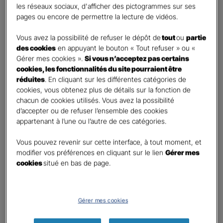
les réseaux sociaux, d'afficher des pictogrammes sur ses
pages ou encore de permettre la lecture de vidéos.
Contact
*
Vous avez la possibilité de refuser le dépôt de
tout
ou
partie
First
Last
des cookies
en appuyant le bouton « Tout refuser » ou «
Téléphone
*
Gérer mes cookies ».
Si vous n’acceptez pas certains
cookies, les fonctionnalités du site pourraient être
United
réduites
. En cliquant sur les différentes catégories de
States
cookies, vous obtenez plus de détails sur la fonction de
E-mail
*
+1
chacun de cookies utilisés. Vous avez la possibilité
d’accepter ou de refuser l’ensemble des cookies
appartenant à l’une ou l’autre de ces catégories.
Informations complémentaires (facultatif)
Vous pouvez revenir sur cette interface, à tout moment, et
modifier vos préférences en cliquant sur le lien
Gérer mes
cookies
situé en bas de page.
Information données personnelles
*
Gérer mes cookies
En cochant cette case et en soumettant ce formulaire,
j'accepte que mes données personnelles soient utilisées