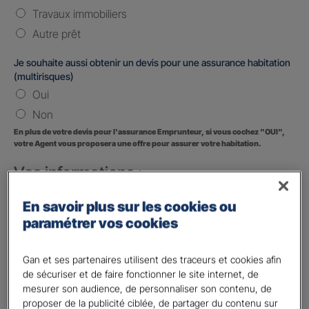
Travaux immobiliers
Autre prêt
Je souhaite aussi obtenir un devis pour une assurance habitation
(multirisques)
Oui
Non
En plus de votre devis pour l'assurance Emprunteur, si vous cochez "OUI",
votre Agent vous proposera une offre pour assurer votre habitation.
Vos informations :
Etes-vous déjà client Gan assurances ?
*
En savoir plus sur les cookies ou
Oui
paramétrer vos cookies
Non
Gan et ses partenaires utilisent des traceurs et cookies afin
Civilité
*
de sécuriser et de faire fonctionner le site internet, de
Madame
mesurer son audience, de personnaliser son contenu, de
proposer de la publicité ciblée, de partager du contenu sur
Monsieur