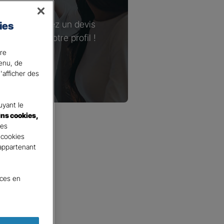
enir ! Demandez un devis
ies
ser selon votre profil !
ire
tenu, de
'afficher des
yant le
ins cookies,
tes
 cookies
 appartenant
nces en
surance