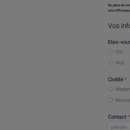
En plus de v
une offre pou
Vos inf
Etes-vous
Oui
Non
Civilité
*
Mada
Monsi
Contact
*