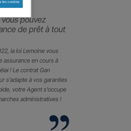
s les cookies
 vous pouvez
ance de prêt à tout
022, la loi Lemoine vous
re assurance en cours à
lai ! Le contrat Gan
 s’adapte à vos garanties
apide, votre Agent s’occupe
arches administratives !