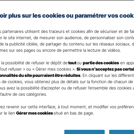
 changeant d’assurance de prêt.
s’adapte à votre projet d’emprunt déjà souscrit ou à v
oir plus sur les cookies ou paramétrer vos cook
t découvrez le montant d’économies que vous pouvez réali
 partenaires utilisent des traceurs et cookies afin de sécuriser et de fa
 votre Agent général ?
er le site internet, de mesurer son audience, de personnaliser son con
e la publicité ciblée, de partager du contenu sur les réseaux sociaux, d
mes sur ses pages ou encore de permettre la lecture de vidéos.
la possibilité de refuser le dépôt de
tout
ou
partie des cookies
en appu
Tout refuser » ou « Gérer mes cookies ».
Si vous n’acceptez pas certa
ionnalités du site pourraient être réduites
. En cliquant sur les différen
 de cookies, vous obtenez plus de détails sur la fonction de chacun de
Vous avez la possibilité d’accepter ou de refuser l’ensemble des cookies
 l’autre de ces catégories.
ez revenir sur cette interface, à tout moment, et modifier vos préfére
Parole
ur le lien
Gérer mes cookies
situé en bas de page.
d’expert as