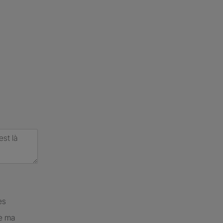
es
de ma