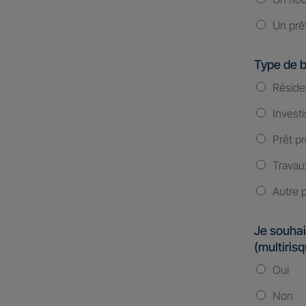
Un prê
Type de b
Réside
Investi
Prêt pr
Travau
Autre p
Je souhai
(multiris
Oui
Non