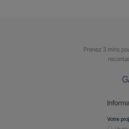
Prenez 3 mins pou
recontac
G
Informa
Votre pro
Un nou