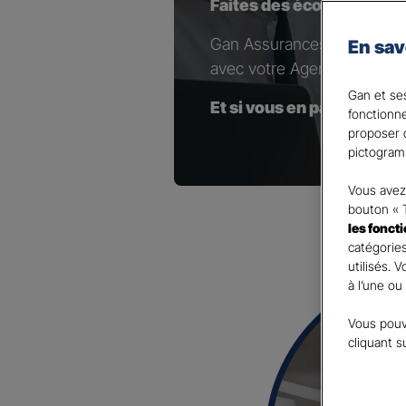
Faites des économies en
Gan Assurances Emprunteur 
En sav
avec votre Agent général e
Gan et ses
Et si vous en parliez avec
fonctionn
proposer d
pictogram
Vous avez 
bouton « 
les fonct
catégories
utilisés. 
à l’une ou
Vous pouv
cliquant s