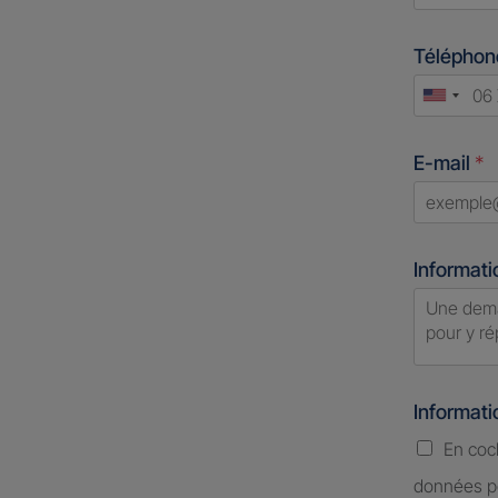
First
Télépho
Unite
States
E-mail
*
+1
Informati
Informat
En coc
données pe