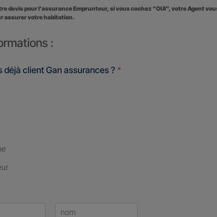
otre devis pour l'assurance Emprunteur, si vous cochez "OUI", votre Agent vo
r assurer votre habitation.
ormations :
 déjà client Gan assurances ?
*
me
eur