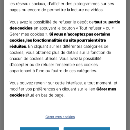
les réseaux sociaux, d'afficher des pictogrammes sur ses
pages ou encore de permettre la lecture de vidéos.
Contact
*
Vous avez la possibilité de refuser le dépôt de
tout
ou
partie
First
Last
des cookies
en appuyant le bouton « Tout refuser » ou «
Téléphone
*
Gérer mes cookies ».
Si vous n’acceptez pas certains
cookies, les fonctionnalités du site pourraient être
United
réduites
. En cliquant sur les différentes catégories de
States
cookies, vous obtenez plus de détails sur la fonction de
E-mail
*
+1
chacun de cookies utilisés. Vous avez la possibilité
d’accepter ou de refuser l’ensemble des cookies
appartenant à l’une ou l’autre de ces catégories.
Informations complémentaires (facultatif)
Vous pouvez revenir sur cette interface, à tout moment, et
modifier vos préférences en cliquant sur le lien
Gérer mes
cookies
situé en bas de page.
Information données personnelles
*
Gérer mes cookies
En cochant cette case et en soumettant ce formulaire,
j'accepte que mes données personnelles soient utilisées