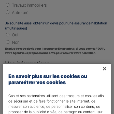
Travaux immobiliers
Autre prêt
Je souhaite aussi obtenir un devis pour une assurance habitation
(multirisques)
Oui
Non
En plus de votre devis pour l'assurance Emprunteur, si vous cochez "OUI",
votre Agent vous proposera une offre pour assurer votre habitation.
Vos informations :
Etes-vous déjà client Gan assurances ?
*
En savoir plus sur les cookies ou
Oui
paramétrer vos cookies
Non
Gan et ses partenaires utilisent des traceurs et cookies afin
Civilité
*
de sécuriser et de faire fonctionner le site internet, de
Madame
mesurer son audience, de personnaliser son contenu, de
proposer de la publicité ciblée, de partager du contenu sur
Monsieur