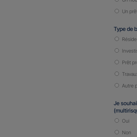
Un prê
Type de b
Réside
Investi
Prêt pr
Travau
Autre p
Je souhai
(multiris
Oui
Non