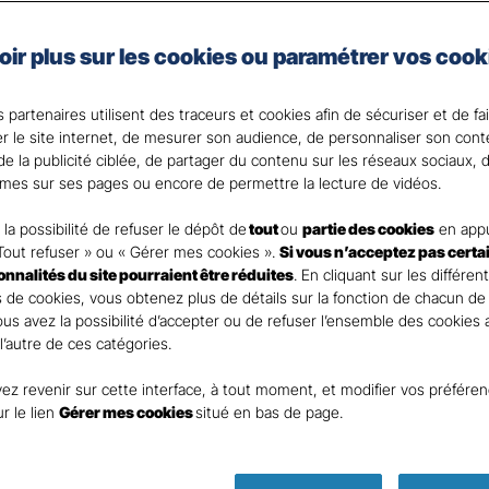
 changeant d’assurance de prêt.
s’adapte à votre projet d’emprunt déjà souscrit ou à v
oir plus sur les cookies ou paramétrer vos cook
t découvrez le montant d’économies que vous pouvez réali
 partenaires utilisent des traceurs et cookies afin de sécuriser et de fa
 votre Agent général ?
er le site internet, de mesurer son audience, de personnaliser son con
e la publicité ciblée, de partager du contenu sur les réseaux sociaux, d
mes sur ses pages ou encore de permettre la lecture de vidéos.
la possibilité de refuser le dépôt de
tout
ou
partie des cookies
en appu
Tout refuser » ou « Gérer mes cookies ».
Si vous n’acceptez pas certa
ionnalités du site pourraient être réduites
. En cliquant sur les différen
 de cookies, vous obtenez plus de détails sur la fonction de chacun de
Vous avez la possibilité d’accepter ou de refuser l’ensemble des cookies
 l’autre de ces catégories.
ez revenir sur cette interface, à tout moment, et modifier vos préfére
Parole
ur le lien
Gérer mes cookies
situé en bas de page.
d’expert as