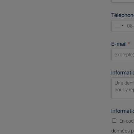
First
Télépho
Unite
States
E-mail
*
+1
Informati
Informat
En coc
données pe