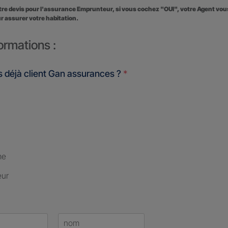
otre devis pour l'assurance Emprunteur, si vous cochez "OUI", votre Agent vo
r assurer votre habitation.
ormations :
 déjà client Gan assurances ?
*
me
eur