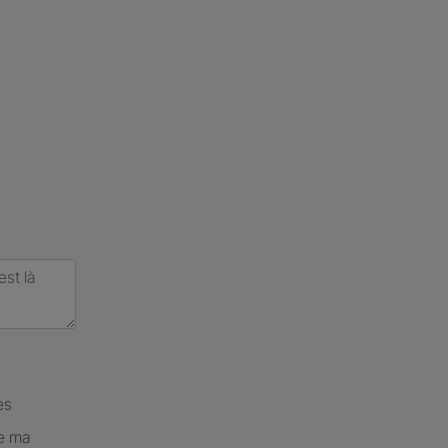
es
de ma