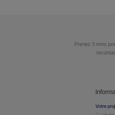
Prenez 3 mins pou
recontac
Informa
Votre pro
Un nou