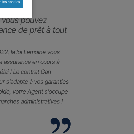
s les cookies
 vous pouvez
ance de prêt à tout
022, la loi Lemoine vous
re assurance en cours à
lai ! Le contrat Gan
 s’adapte à vos garanties
apide, votre Agent s’occupe
arches administratives !