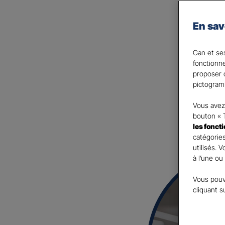
Faites des économies en
Gan Assurances Emprunteur 
En sav
avec votre Agent général e
Gan et ses
Et si vous en parliez avec
fonctionn
proposer d
pictogram
Vous avez 
bouton « 
les fonct
catégories
utilisés. 
à l’une ou
Vous pouv
cliquant s