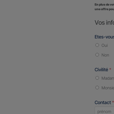
En plus de v
une offre pou
Vos inf
Etes-vous
Oui
Non
Civilité
*
Mada
Monsi
Contact
*