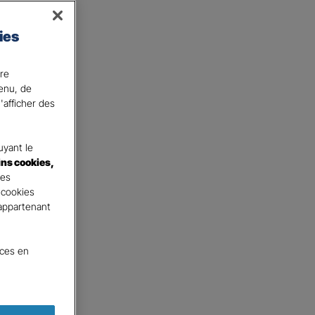
enir ! Demandez un devis
ies
ser selon votre profil !
ire
tenu, de
'afficher des
yant le
ins cookies,
tes
 cookies
 appartenant
nces en
surance