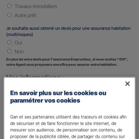
Travaux immobiliers
Autre prêt
Je souhaite aussi obtenir un devis pour une assurance habitation
(multirisques)
Oui
Non
En plus de votre devis pour l'assurance Emprunteur, si vous cochez "OUI",
votre Agent vous proposera une offre pour assurer votre habitation.
Vos informations :
Etes-vous déjà client Gan assurances ?
*
En savoir plus sur les cookies ou
Oui
paramétrer vos cookies
Non
Gan et ses partenaires utilisent des traceurs et cookies afin
Civilité
*
de sécuriser et de faire fonctionner le site internet, de
Madame
mesurer son audience, de personnaliser son contenu, de
proposer de la publicité ciblée, de partager du contenu sur
Monsieur