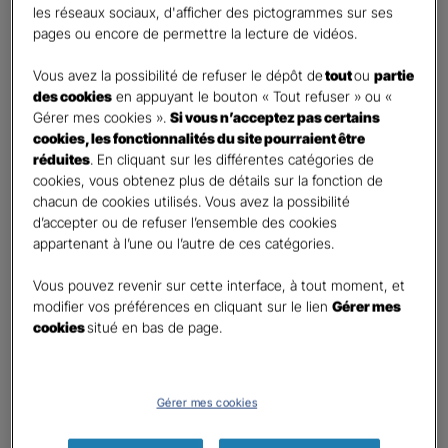
les réseaux sociaux, d'afficher des pictogrammes sur ses
pages ou encore de permettre la lecture de vidéos.
Contact
*
Vous avez la possibilité de refuser le dépôt de
tout
ou
partie
First
Last
des cookies
en appuyant le bouton « Tout refuser » ou «
Téléphone
*
Gérer mes cookies ».
Si vous n’acceptez pas certains
cookies, les fonctionnalités du site pourraient être
United
réduites
. En cliquant sur les différentes catégories de
States
cookies, vous obtenez plus de détails sur la fonction de
E-mail
*
+1
chacun de cookies utilisés. Vous avez la possibilité
d’accepter ou de refuser l’ensemble des cookies
appartenant à l’une ou l’autre de ces catégories.
Informations complémentaires (facultatif)
Vous pouvez revenir sur cette interface, à tout moment, et
modifier vos préférences en cliquant sur le lien
Gérer mes
cookies
situé en bas de page.
Information données personnelles
*
Gérer mes cookies
En cochant cette case et en soumettant ce formulaire,
j'accepte que mes données personnelles soient utilisées