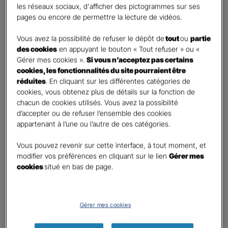
les réseaux sociaux, d'afficher des pictogrammes sur ses
pages ou encore de permettre la lecture de vidéos.
Contact
*
Vous avez la possibilité de refuser le dépôt de
tout
ou
partie
First
Last
des cookies
en appuyant le bouton « Tout refuser » ou «
Téléphone
*
Gérer mes cookies ».
Si vous n’acceptez pas certains
cookies, les fonctionnalités du site pourraient être
United
réduites
. En cliquant sur les différentes catégories de
States
cookies, vous obtenez plus de détails sur la fonction de
E-mail
*
+1
chacun de cookies utilisés. Vous avez la possibilité
d’accepter ou de refuser l’ensemble des cookies
appartenant à l’une ou l’autre de ces catégories.
Informations complémentaires (facultatif)
Vous pouvez revenir sur cette interface, à tout moment, et
modifier vos préférences en cliquant sur le lien
Gérer mes
cookies
situé en bas de page.
Information données personnelles
*
Gérer mes cookies
En cochant cette case et en soumettant ce formulaire,
j'accepte que mes données personnelles soient utilisées