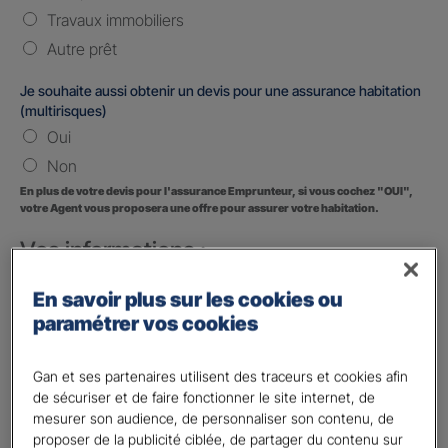
Travaux immobiliers
Autre prêt
Je souhaite aussi obtenir un devis pour une assurance habitation
(multirisques)
Oui
Non
En plus de votre devis pour l'assurance Emprunteur, si vous cochez "OUI",
votre Agent vous proposera une offre pour assurer votre habitation.
Vos informations :
Etes-vous déjà client Gan assurances ?
*
En savoir plus sur les cookies ou
Oui
paramétrer vos cookies
Non
Gan et ses partenaires utilisent des traceurs et cookies afin
Civilité
*
de sécuriser et de faire fonctionner le site internet, de
Madame
mesurer son audience, de personnaliser son contenu, de
proposer de la publicité ciblée, de partager du contenu sur
Monsieur