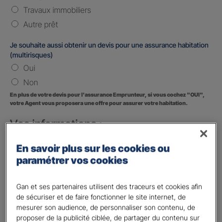
Travaux immobiliers
Autre prêt
Je souhaite aussi obtenir un devis pour une assurance habitation
(multirisques)
Oui
Non
En plus de votre devis pour l'assurance Emprunteur, si vous cochez "OUI",
votre Agent vous proposera une offre pour assurer votre habitation.
Vos informations :
Etes-vous déjà client Gan assurances ?
*
En savoir plus sur les cookies ou
Oui
paramétrer vos cookies
Non
Gan et ses partenaires utilisent des traceurs et cookies afin
Civilité
*
de sécuriser et de faire fonctionner le site internet, de
Madame
mesurer son audience, de personnaliser son contenu, de
proposer de la publicité ciblée, de partager du contenu sur
Monsieur