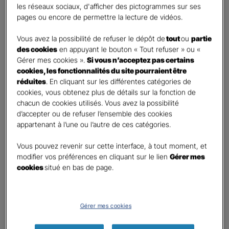
les réseaux sociaux, d'afficher des pictogrammes sur ses
pages ou encore de permettre la lecture de vidéos.
Contact
*
Vous avez la possibilité de refuser le dépôt de
tout
ou
partie
First
Last
des cookies
en appuyant le bouton « Tout refuser » ou «
Téléphone
*
Gérer mes cookies ».
Si vous n’acceptez pas certains
cookies, les fonctionnalités du site pourraient être
No
réduites
. En cliquant sur les différentes catégories de
country
cookies, vous obtenez plus de détails sur la fonction de
E-mail
*
selected
chacun de cookies utilisés. Vous avez la possibilité
d’accepter ou de refuser l’ensemble des cookies
appartenant à l’une ou l’autre de ces catégories.
Informations complémentaires (facultatif)
Vous pouvez revenir sur cette interface, à tout moment, et
modifier vos préférences en cliquant sur le lien
Gérer mes
cookies
situé en bas de page.
Information données personnelles
*
Gérer mes cookies
En cochant cette case et en soumettant ce formulaire,
j'accepte que mes données personnelles soient utilisées