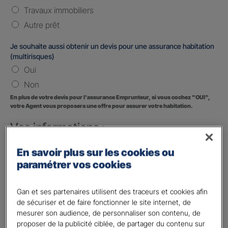
Travaux immobiliers
Autre prêt
Je souhaite aussi obtenir un devis pour une assurance habitation
(multirisques)
Oui
Non
En plus de votre devis pour l'assurance Emprunteur, si vous cochez "OUI",
votre Agent vous proposera une offre pour assurer votre habitation.
Vos informations :
Etes-vous déjà client Gan assurances ?
*
En savoir plus sur les cookies ou
Oui
paramétrer vos cookies
Non
Gan et ses partenaires utilisent des traceurs et cookies afin
Civilité
*
de sécuriser et de faire fonctionner le site internet, de
Madame
mesurer son audience, de personnaliser son contenu, de
proposer de la publicité ciblée, de partager du contenu sur
Monsieur