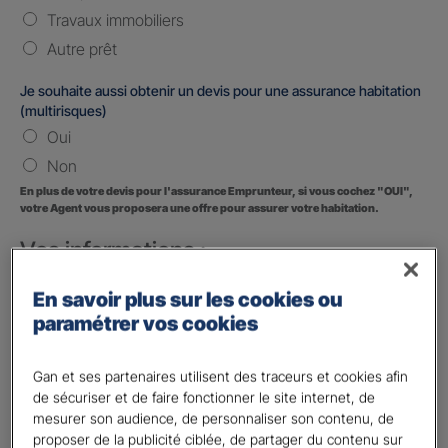
Travaux immobiliers
Autre prêt
Je souhaite aussi obtenir un devis pour une assurance habitation
(multirisques)
Oui
Non
En plus de votre devis pour l'assurance Emprunteur, si vous cochez "OUI",
votre Agent vous proposera une offre pour assurer votre habitation.
Vos informations :
Etes-vous déjà client Gan assurances ?
*
En savoir plus sur les cookies ou
Oui
paramétrer vos cookies
Non
Gan et ses partenaires utilisent des traceurs et cookies afin
Civilité
*
de sécuriser et de faire fonctionner le site internet, de
Madame
mesurer son audience, de personnaliser son contenu, de
proposer de la publicité ciblée, de partager du contenu sur
Monsieur