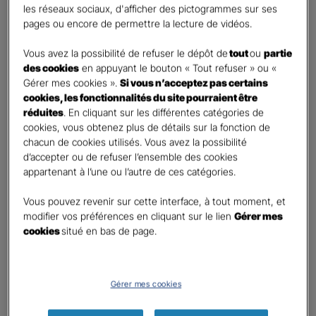
les réseaux sociaux, d'afficher des pictogrammes sur ses
pages ou encore de permettre la lecture de vidéos.
Contact
*
Vous avez la possibilité de refuser le dépôt de
tout
ou
partie
First
Last
des cookies
en appuyant le bouton « Tout refuser » ou «
Téléphone
*
Gérer mes cookies ».
Si vous n’acceptez pas certains
cookies, les fonctionnalités du site pourraient être
United
réduites
. En cliquant sur les différentes catégories de
States
cookies, vous obtenez plus de détails sur la fonction de
E-mail
*
+1
chacun de cookies utilisés. Vous avez la possibilité
d’accepter ou de refuser l’ensemble des cookies
appartenant à l’une ou l’autre de ces catégories.
Informations complémentaires (facultatif)
Vous pouvez revenir sur cette interface, à tout moment, et
modifier vos préférences en cliquant sur le lien
Gérer mes
cookies
situé en bas de page.
Information données personnelles
*
Gérer mes cookies
En cochant cette case et en soumettant ce formulaire,
j'accepte que mes données personnelles soient utilisées