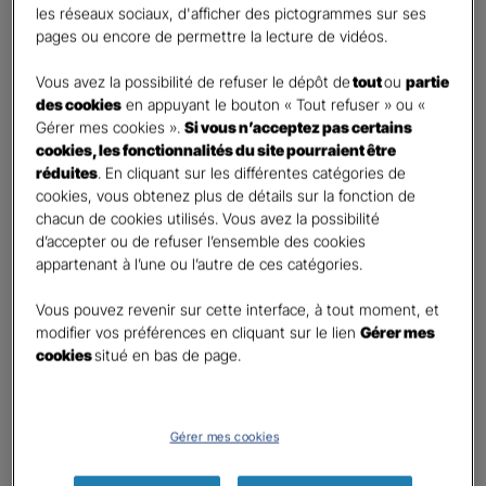
les réseaux sociaux, d'afficher des pictogrammes sur ses
pages ou encore de permettre la lecture de vidéos.
Contact
*
Vous avez la possibilité de refuser le dépôt de
tout
ou
partie
First
Last
des cookies
en appuyant le bouton « Tout refuser » ou «
Téléphone
*
Gérer mes cookies ».
Si vous n’acceptez pas certains
cookies, les fonctionnalités du site pourraient être
United
réduites
. En cliquant sur les différentes catégories de
States
cookies, vous obtenez plus de détails sur la fonction de
E-mail
*
+1
chacun de cookies utilisés. Vous avez la possibilité
d’accepter ou de refuser l’ensemble des cookies
appartenant à l’une ou l’autre de ces catégories.
Informations complémentaires (facultatif)
Vous pouvez revenir sur cette interface, à tout moment, et
modifier vos préférences en cliquant sur le lien
Gérer mes
cookies
situé en bas de page.
Information données personnelles
*
Gérer mes cookies
En cochant cette case et en soumettant ce formulaire,
j'accepte que mes données personnelles soient utilisées