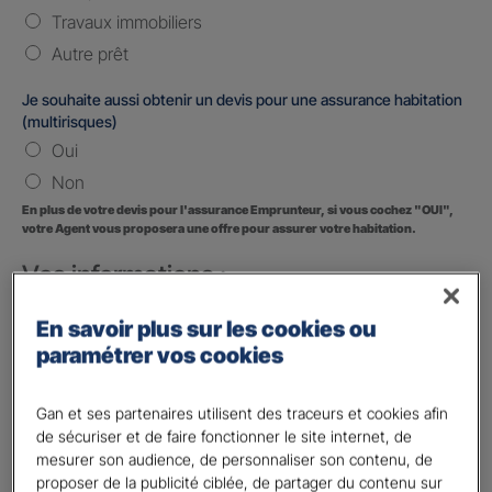
Travaux immobiliers
Autre prêt
Je souhaite aussi obtenir un devis pour une assurance habitation
(multirisques)
Oui
Non
En plus de votre devis pour l'assurance Emprunteur, si vous cochez "OUI",
votre Agent vous proposera une offre pour assurer votre habitation.
Vos informations :
Etes-vous déjà client Gan assurances ?
*
En savoir plus sur les cookies ou
Oui
paramétrer vos cookies
Non
Gan et ses partenaires utilisent des traceurs et cookies afin
Civilité
*
de sécuriser et de faire fonctionner le site internet, de
Madame
mesurer son audience, de personnaliser son contenu, de
proposer de la publicité ciblée, de partager du contenu sur
Monsieur