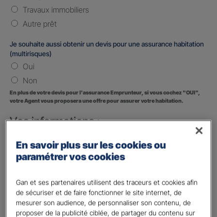
Travaux immobiliers
Autre prêt
Je souhaite aussi obtenir un devis pour une assurance habitation
(multirisques)
Oui
Non
En plus de votre devis pour l'assurance Emprunteur, si vous cochez "OUI",
votre Agent vous proposera une offre pour assurer votre habitation.
Vos informations :
Etes-vous déjà client Gan assurances ?
*
En savoir plus sur les cookies ou
Oui
paramétrer vos cookies
Non
Gan et ses partenaires utilisent des traceurs et cookies afin
Civilité
*
de sécuriser et de faire fonctionner le site internet, de
Madame
mesurer son audience, de personnaliser son contenu, de
proposer de la publicité ciblée, de partager du contenu sur
Monsieur