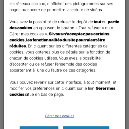
les réseaux sociaux, d'afficher des pictogrammes sur ses
pages ou encore de permettre la lecture de vidéos.
Contact
*
Vous avez la possibilité de refuser le dépôt de
tout
ou
partie
First
Last
des cookies
en appuyant le bouton « Tout refuser » ou «
Téléphone
*
Gérer mes cookies ».
Si vous n’acceptez pas certains
cookies, les fonctionnalités du site pourraient être
United
réduites
. En cliquant sur les différentes catégories de
States
cookies, vous obtenez plus de détails sur la fonction de
E-mail
*
+1
chacun de cookies utilisés. Vous avez la possibilité
d’accepter ou de refuser l’ensemble des cookies
appartenant à l’une ou l’autre de ces catégories.
Informations complémentaires (facultatif)
Vous pouvez revenir sur cette interface, à tout moment, et
modifier vos préférences en cliquant sur le lien
Gérer mes
cookies
situé en bas de page.
Information données personnelles
*
Gérer mes cookies
En cochant cette case et en soumettant ce formulaire,
j'accepte que mes données personnelles soient utilisées