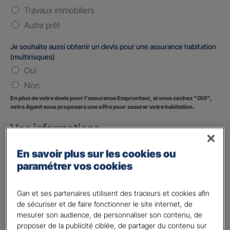
Travaux immobiliers
Autre prêt
Je souhaite aussi obtenir un devis pour une assurance habitation
(multirisques)
Oui
Non
En plus de votre devis pour l'assurance Emprunteur, si vous cochez "OUI",
votre Agent vous proposera une offre pour assurer votre habitation.
Vos informations :
Etes-vous déjà client Gan assurances ?
*
En savoir plus sur les cookies ou
Oui
paramétrer vos cookies
Non
Gan et ses partenaires utilisent des traceurs et cookies afin
Civilité
*
de sécuriser et de faire fonctionner le site internet, de
Madame
mesurer son audience, de personnaliser son contenu, de
proposer de la publicité ciblée, de partager du contenu sur
Monsieur