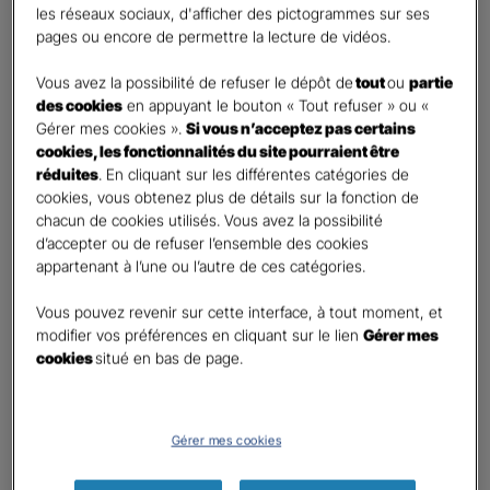
les réseaux sociaux, d'afficher des pictogrammes sur ses
pages ou encore de permettre la lecture de vidéos.
Contact
*
Vous avez la possibilité de refuser le dépôt de
tout
ou
partie
First
Last
des cookies
en appuyant le bouton « Tout refuser » ou «
Téléphone
*
Gérer mes cookies ».
Si vous n’acceptez pas certains
cookies, les fonctionnalités du site pourraient être
No
réduites
. En cliquant sur les différentes catégories de
country
cookies, vous obtenez plus de détails sur la fonction de
E-mail
*
selected
chacun de cookies utilisés. Vous avez la possibilité
d’accepter ou de refuser l’ensemble des cookies
appartenant à l’une ou l’autre de ces catégories.
Informations complémentaires (facultatif)
Vous pouvez revenir sur cette interface, à tout moment, et
modifier vos préférences en cliquant sur le lien
Gérer mes
cookies
situé en bas de page.
Information données personnelles
*
Gérer mes cookies
En cochant cette case et en soumettant ce formulaire,
j'accepte que mes données personnelles soient utilisées