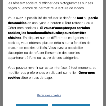
les réseaux sociaux, d'afficher des pictogrammes sur ses
pages ou encore de permettre la lecture de vidéos.
Contact
*
Vous avez la possibilité de refuser le dépôt de
tout
ou
partie
First
Last
des cookies
en appuyant le bouton « Tout refuser » ou «
Téléphone
*
Gérer mes cookies ».
Si vous n’acceptez pas certains
cookies, les fonctionnalités du site pourraient être
United
réduites
. En cliquant sur les différentes catégories de
States
cookies, vous obtenez plus de détails sur la fonction de
E-mail
*
+1
chacun de cookies utilisés. Vous avez la possibilité
d’accepter ou de refuser l’ensemble des cookies
appartenant à l’une ou l’autre de ces catégories.
Informations complémentaires (facultatif)
Vous pouvez revenir sur cette interface, à tout moment, et
modifier vos préférences en cliquant sur le lien
Gérer mes
cookies
situé en bas de page.
Information données personnelles
*
Gérer mes cookies
En cochant cette case et en soumettant ce formulaire,
j'accepte que mes données personnelles soient utilisées