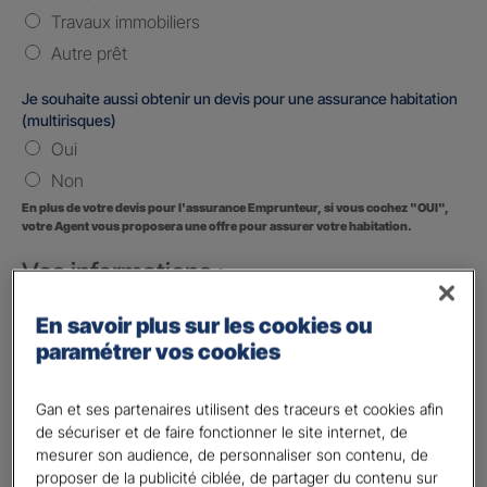
Travaux immobiliers
Autre prêt
Je souhaite aussi obtenir un devis pour une assurance habitation
(multirisques)
Oui
Non
En plus de votre devis pour l'assurance Emprunteur, si vous cochez "OUI",
votre Agent vous proposera une offre pour assurer votre habitation.
Vos informations :
Etes-vous déjà client Gan assurances ?
*
En savoir plus sur les cookies ou
Oui
paramétrer vos cookies
Non
Gan et ses partenaires utilisent des traceurs et cookies afin
Civilité
*
de sécuriser et de faire fonctionner le site internet, de
Madame
mesurer son audience, de personnaliser son contenu, de
proposer de la publicité ciblée, de partager du contenu sur
Monsieur