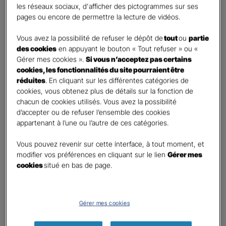
les réseaux sociaux, d'afficher des pictogrammes sur ses
pages ou encore de permettre la lecture de vidéos.
Contact
*
Vous avez la possibilité de refuser le dépôt de
tout
ou
partie
First
Last
des cookies
en appuyant le bouton « Tout refuser » ou «
Téléphone
*
Gérer mes cookies ».
Si vous n’acceptez pas certains
cookies, les fonctionnalités du site pourraient être
United
réduites
. En cliquant sur les différentes catégories de
States
cookies, vous obtenez plus de détails sur la fonction de
E-mail
*
+1
chacun de cookies utilisés. Vous avez la possibilité
d’accepter ou de refuser l’ensemble des cookies
appartenant à l’une ou l’autre de ces catégories.
Informations complémentaires (facultatif)
Vous pouvez revenir sur cette interface, à tout moment, et
modifier vos préférences en cliquant sur le lien
Gérer mes
cookies
situé en bas de page.
Information données personnelles
*
Gérer mes cookies
En cochant cette case et en soumettant ce formulaire,
j'accepte que mes données personnelles soient utilisées