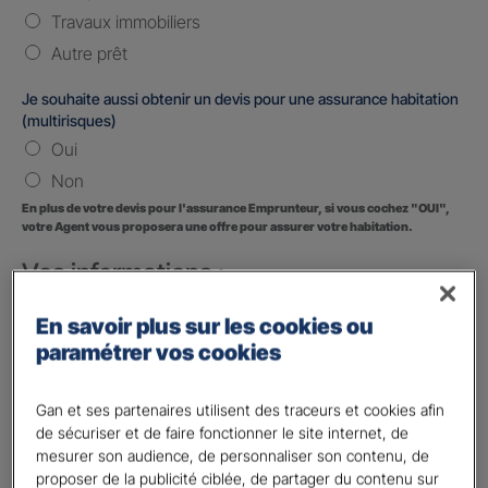
Travaux immobiliers
Autre prêt
Je souhaite aussi obtenir un devis pour une assurance habitation
(multirisques)
Oui
Non
En plus de votre devis pour l'assurance Emprunteur, si vous cochez "OUI",
votre Agent vous proposera une offre pour assurer votre habitation.
Vos informations :
Etes-vous déjà client Gan assurances ?
*
En savoir plus sur les cookies ou
Oui
paramétrer vos cookies
Non
Gan et ses partenaires utilisent des traceurs et cookies afin
Civilité
*
de sécuriser et de faire fonctionner le site internet, de
Madame
mesurer son audience, de personnaliser son contenu, de
proposer de la publicité ciblée, de partager du contenu sur
Monsieur