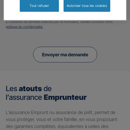
pour me recontacter dans le cadre de ma demande
Tout refuser
Autoriser tous les cookies
indiquée dans ce formulaire.
Pour connaitre et exercer vos droits, notamment de retrait de votre consentement
à l'utilisation de données collectés par ce formulaire, veuillez consulter notre
politique de confidentialité.
Envoyer ma demande
Les
atouts
de
l’assurance
Emprunteur
L’assurance Emprunt ou assurance de prêt, permet de
vous protéger, vous et votre famille, en vous proposant
des garanties complètes, équivalentes à celles des