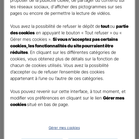
proposer de la publicité ciblée, de partager du contenu sur
les réseaux sociaux, d'afficher des pictogrammes sur ses
Contact
*
pages ou encore de permettre la lecture de vidéos.
Vous avez la possibilité de refuser le dépôt de
tout
ou
partie
First
Last
des cookies
en appuyant le bouton « Tout refuser » ou «
Téléphone
*
Gérer mes cookies ».
Si vous n’acceptez pas certains
cookies, les fonctionnalités du site pourraient être
United
réduites
. En cliquant sur les différentes catégories de
States
cookies, vous obtenez plus de détails sur la fonction de
E-mail
*
+1
chacun de cookies utilisés. Vous avez la possibilité
d’accepter ou de refuser l’ensemble des cookies
appartenant à l’une ou l’autre de ces catégories.
Informations complémentaires (facultatif)
Vous pouvez revenir sur cette interface, à tout moment, et
modifier vos préférences en cliquant sur le lien
Gérer mes
cookies
situé en bas de page.
Information données personnelles
*
En cochant cette case et en soumettant ce formulaire,
Gérer mes cookies
j'accepte que mes données personnelles soient utilisées