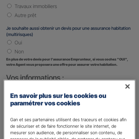
Travaux immobiliers
Autre prêt
Je souhaite aussi obtenir un devis pour une assurance habitation
(multirisques)
Oui
Non
En plus de votre devis pour l'assurance Emprunteur, si vous cochez "OUI",
votre Agent vous proposera une offre pour assurer votre habitation.
Vos informations :
Etes-vous déjà client Gan assurances ?
*
En savoir plus sur les cookies ou
Oui
paramétrer vos cookies
Non
Gan et ses partenaires utilisent des traceurs et cookies afin
Civilité
*
de sécuriser et de faire fonctionner le site internet, de
Madame
mesurer son audience, de personnaliser son contenu, de
Monsieur