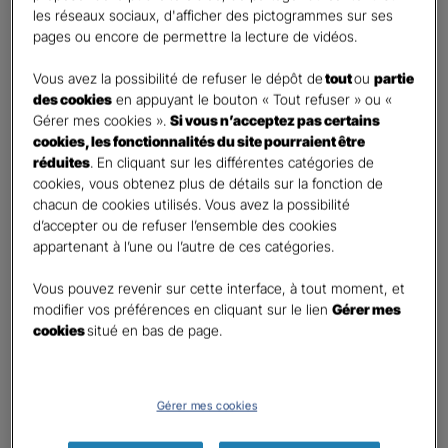
les réseaux sociaux, d'afficher des pictogrammes sur ses
Monsieur
pages ou encore de permettre la lecture de vidéos.
Contact
*
Vous avez la possibilité de refuser le dépôt de
tout
ou
partie
des cookies
en appuyant le bouton « Tout refuser » ou «
First
Last
Gérer mes cookies ».
Si vous n’acceptez pas certains
Téléphone
*
cookies, les fonctionnalités du site pourraient être
réduites
. En cliquant sur les différentes catégories de
United
cookies, vous obtenez plus de détails sur la fonction de
States
chacun de cookies utilisés. Vous avez la possibilité
E-mail
*
+1
d’accepter ou de refuser l’ensemble des cookies
appartenant à l’une ou l’autre de ces catégories.
Vous pouvez revenir sur cette interface, à tout moment, et
Informations complémentaires (facultatif)
modifier vos préférences en cliquant sur le lien
Gérer mes
cookies
situé en bas de page.
Information données personnelles
*
Gérer mes cookies
En cochant cette case et en soumettant ce formulaire,