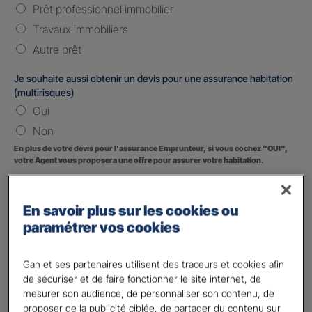
Prêt professionnel immobilier
Travaux immobiliers
Autre prêt
Je souhaite aussi obtenir un devis pour une assurance habitation
(multirisques)
Oui
Non
En plus de votre devis pour l'assurance Emprunteur, si vous cochez "OUI",
votre Agent vous proposera une offre pour assurer votre habitation.
Vos informations :
En savoir plus sur les cookies ou
Etes-vous déjà client Gan assurances ?
*
paramétrer vos cookies
Oui
Non
Gan et ses partenaires utilisent des traceurs et cookies afin
de sécuriser et de faire fonctionner le site internet, de
Civilité
*
mesurer son audience, de personnaliser son contenu, de
Madame
proposer de la publicité ciblée, de partager du contenu sur