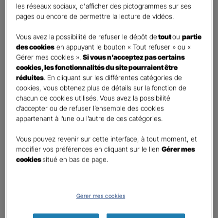
les réseaux sociaux, d'afficher des pictogrammes sur ses
pages ou encore de permettre la lecture de vidéos.
Contact
*
Vous avez la possibilité de refuser le dépôt de
tout
ou
partie
First
Last
des cookies
en appuyant le bouton « Tout refuser » ou «
Téléphone
*
Gérer mes cookies ».
Si vous n’acceptez pas certains
cookies, les fonctionnalités du site pourraient être
United
réduites
. En cliquant sur les différentes catégories de
States
cookies, vous obtenez plus de détails sur la fonction de
E-mail
*
+1
chacun de cookies utilisés. Vous avez la possibilité
d’accepter ou de refuser l’ensemble des cookies
appartenant à l’une ou l’autre de ces catégories.
Informations complémentaires (facultatif)
Vous pouvez revenir sur cette interface, à tout moment, et
modifier vos préférences en cliquant sur le lien
Gérer mes
cookies
situé en bas de page.
Information données personnelles
*
Gérer mes cookies
En cochant cette case et en soumettant ce formulaire,
j'accepte que mes données personnelles soient utilisées