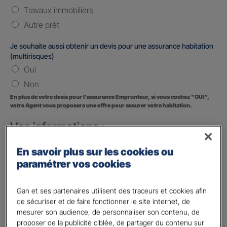
Travaux immobiliers
Autre prêt
Je souhaite aussi obtenir un devis pour une assurance habitation
(multirisques)
Oui
Non
En plus de votre devis pour l'assurance Emprunteur, si vous cochez "OUI",
votre Agent vous proposera une offre pour assurer votre habitation.
Vos informations :
Etes-vous déjà client Gan assurances ?
*
En savoir plus sur les cookies ou
Oui
paramétrer vos cookies
Non
Gan et ses partenaires utilisent des traceurs et cookies afin
Civilité
*
de sécuriser et de faire fonctionner le site internet, de
Madame
mesurer son audience, de personnaliser son contenu, de
proposer de la publicité ciblée, de partager du contenu sur
Monsieur