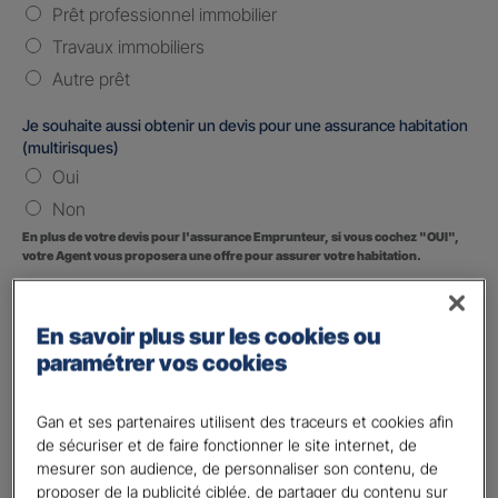
Prêt professionnel immobilier
Travaux immobiliers
Autre prêt
Je souhaite aussi obtenir un devis pour une assurance habitation
(multirisques)
Oui
Non
En plus de votre devis pour l'assurance Emprunteur, si vous cochez "OUI",
votre Agent vous proposera une offre pour assurer votre habitation.
Vos informations :
En savoir plus sur les cookies ou
Etes-vous déjà client Gan assurances ?
*
paramétrer vos cookies
Oui
Non
Gan et ses partenaires utilisent des traceurs et cookies afin
de sécuriser et de faire fonctionner le site internet, de
Civilité
*
mesurer son audience, de personnaliser son contenu, de
Madame
proposer de la publicité ciblée, de partager du contenu sur