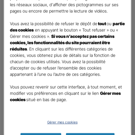
les réseaux sociaux, d'afficher des pictogrammes sur ses
Monsieur
pages ou encore de permettre la lecture de vidéos.
Contact
*
Vous avez la possibilité de refuser le dépôt de
tout
ou
partie
des cookies
en appuyant le bouton « Tout refuser » ou «
First
Last
Gérer mes cookies ».
Si vous n’acceptez pas certains
Téléphone
*
cookies, les fonctionnalités du site pourraient être
réduites
. En cliquant sur les différentes catégories de
United
cookies, vous obtenez plus de détails sur la fonction de
States
chacun de cookies utilisés. Vous avez la possibilité
E-mail
*
+1
d’accepter ou de refuser l’ensemble des cookies
appartenant à l’une ou l’autre de ces catégories.
Vous pouvez revenir sur cette interface, à tout moment, et
Informations complémentaires (facultatif)
modifier vos préférences en cliquant sur le lien
Gérer mes
cookies
situé en bas de page.
Information données personnelles
*
Gérer mes cookies
En cochant cette case et en soumettant ce formulaire,