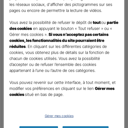
les réseaux sociaux, d'afficher des pictogrammes sur ses
Monsieur
pages ou encore de permettre la lecture de vidéos.
Contact
*
Vous avez la possibilité de refuser le dépôt de
tout
ou
partie
des cookies
en appuyant le bouton « Tout refuser » ou «
First
Last
Gérer mes cookies ».
Si vous n’acceptez pas certains
Téléphone
*
cookies, les fonctionnalités du site pourraient être
réduites
. En cliquant sur les différentes catégories de
United
cookies, vous obtenez plus de détails sur la fonction de
States
chacun de cookies utilisés. Vous avez la possibilité
E-mail
*
+1
d’accepter ou de refuser l’ensemble des cookies
appartenant à l’une ou l’autre de ces catégories.
Vous pouvez revenir sur cette interface, à tout moment, et
Informations complémentaires (facultatif)
modifier vos préférences en cliquant sur le lien
Gérer mes
cookies
situé en bas de page.
Information données personnelles
*
Gérer mes cookies
En cochant cette case et en soumettant ce formulaire,