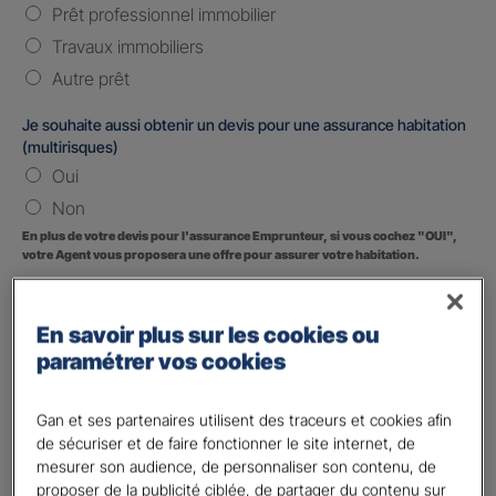
Prêt professionnel immobilier
Travaux immobiliers
Autre prêt
Je souhaite aussi obtenir un devis pour une assurance habitation
(multirisques)
Oui
Non
En plus de votre devis pour l'assurance Emprunteur, si vous cochez "OUI",
votre Agent vous proposera une offre pour assurer votre habitation.
Vos informations :
En savoir plus sur les cookies ou
Etes-vous déjà client Gan assurances ?
*
paramétrer vos cookies
Oui
Non
Gan et ses partenaires utilisent des traceurs et cookies afin
de sécuriser et de faire fonctionner le site internet, de
Civilité
*
mesurer son audience, de personnaliser son contenu, de
Madame
proposer de la publicité ciblée, de partager du contenu sur