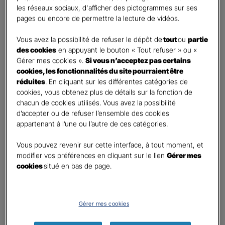
les réseaux sociaux, d'afficher des pictogrammes sur ses
Monsieur
pages ou encore de permettre la lecture de vidéos.
Contact
*
Vous avez la possibilité de refuser le dépôt de
tout
ou
partie
des cookies
en appuyant le bouton « Tout refuser » ou «
First
Last
Gérer mes cookies ».
Si vous n’acceptez pas certains
Téléphone
*
cookies, les fonctionnalités du site pourraient être
réduites
. En cliquant sur les différentes catégories de
United
cookies, vous obtenez plus de détails sur la fonction de
States
chacun de cookies utilisés. Vous avez la possibilité
E-mail
*
+1
d’accepter ou de refuser l’ensemble des cookies
appartenant à l’une ou l’autre de ces catégories.
Vous pouvez revenir sur cette interface, à tout moment, et
Informations complémentaires (facultatif)
modifier vos préférences en cliquant sur le lien
Gérer mes
cookies
situé en bas de page.
Information données personnelles
*
Gérer mes cookies
En cochant cette case et en soumettant ce formulaire,