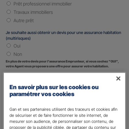
Prêt professionnel immobilier
Travaux immobiliers
Autre prêt
Je souhaite aussi obtenir un devis pour une assurance habitation
(multirisques)
Oui
Non
En plus de votre devis pour l'assurance Emprunteur, si vous cochez "OUI",
votre Agent vous proposera une offre pour assurer votre habitation.
Vos informations :
En savoir plus sur les cookies ou
Etes-vous déjà client Gan assurances ?
*
paramétrer vos cookies
Oui
Non
Gan et ses partenaires utilisent des traceurs et cookies afin
de sécuriser et de faire fonctionner le site internet, de
Civilité
*
mesurer son audience, de personnaliser son contenu, de
Madame
proposer de la publicité ciblée, de partager du contenu sur