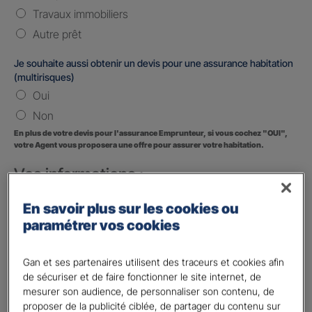
Travaux immobiliers
Autre prêt
Je souhaite aussi obtenir un devis pour une assurance habitation
(multirisques)
Oui
Non
En plus de votre devis pour l'assurance Emprunteur, si vous cochez "OUI",
votre Agent vous proposera une offre pour assurer votre habitation.
Vos informations :
Etes-vous déjà client Gan assurances ?
*
En savoir plus sur les cookies ou
Oui
paramétrer vos cookies
Non
Gan et ses partenaires utilisent des traceurs et cookies afin
Civilité
*
de sécuriser et de faire fonctionner le site internet, de
Madame
mesurer son audience, de personnaliser son contenu, de
proposer de la publicité ciblée, de partager du contenu sur
Monsieur