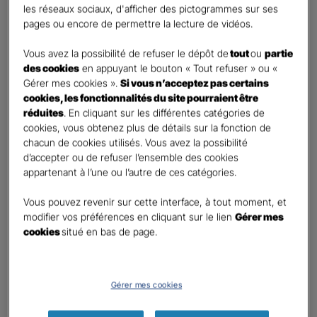
les réseaux sociaux, d'afficher des pictogrammes sur ses
pages ou encore de permettre la lecture de vidéos.
Contact
*
Vous avez la possibilité de refuser le dépôt de
tout
ou
partie
First
Last
des cookies
en appuyant le bouton « Tout refuser » ou «
Téléphone
*
Gérer mes cookies ».
Si vous n’acceptez pas certains
cookies, les fonctionnalités du site pourraient être
United
réduites
. En cliquant sur les différentes catégories de
States
cookies, vous obtenez plus de détails sur la fonction de
E-mail
*
+1
chacun de cookies utilisés. Vous avez la possibilité
d’accepter ou de refuser l’ensemble des cookies
appartenant à l’une ou l’autre de ces catégories.
Informations complémentaires (facultatif)
Vous pouvez revenir sur cette interface, à tout moment, et
modifier vos préférences en cliquant sur le lien
Gérer mes
cookies
situé en bas de page.
Information données personnelles
*
Gérer mes cookies
En cochant cette case et en soumettant ce formulaire,
j'accepte que mes données personnelles soient utilisées