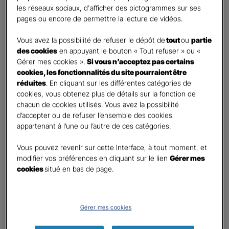
les réseaux sociaux, d'afficher des pictogrammes sur ses
Monsieur
pages ou encore de permettre la lecture de vidéos.
Contact
*
Vous avez la possibilité de refuser le dépôt de
tout
ou
partie
des cookies
en appuyant le bouton « Tout refuser » ou «
First
Last
Gérer mes cookies ».
Si vous n’acceptez pas certains
Téléphone
*
cookies, les fonctionnalités du site pourraient être
réduites
. En cliquant sur les différentes catégories de
United
cookies, vous obtenez plus de détails sur la fonction de
States
chacun de cookies utilisés. Vous avez la possibilité
E-mail
*
+1
d’accepter ou de refuser l’ensemble des cookies
appartenant à l’une ou l’autre de ces catégories.
Vous pouvez revenir sur cette interface, à tout moment, et
Informations complémentaires (facultatif)
modifier vos préférences en cliquant sur le lien
Gérer mes
cookies
situé en bas de page.
Information données personnelles
*
Gérer mes cookies
En cochant cette case et en soumettant ce formulaire,