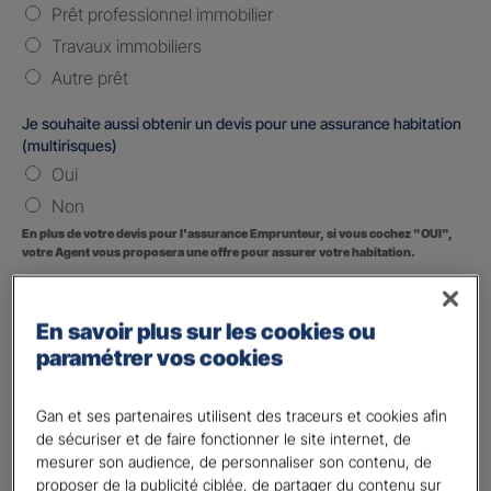
Prêt professionnel immobilier
Travaux immobiliers
Autre prêt
Je souhaite aussi obtenir un devis pour une assurance habitation
(multirisques)
Oui
Non
En plus de votre devis pour l'assurance Emprunteur, si vous cochez "OUI",
votre Agent vous proposera une offre pour assurer votre habitation.
Vos informations :
En savoir plus sur les cookies ou
Etes-vous déjà client Gan assurances ?
*
paramétrer vos cookies
Oui
Non
Gan et ses partenaires utilisent des traceurs et cookies afin
de sécuriser et de faire fonctionner le site internet, de
Civilité
*
mesurer son audience, de personnaliser son contenu, de
Madame
proposer de la publicité ciblée, de partager du contenu sur