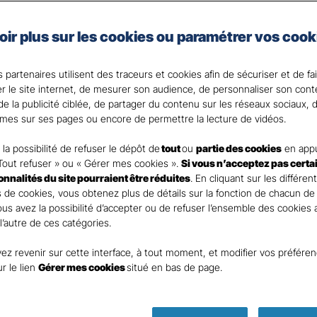
 changeant d’assurance de prêt.
s’adapte à votre projet d’emprunt déjà souscrit ou à v
oir plus sur les cookies ou paramétrer vos cook
t découvrez le montant d’économies que vous pouvez réali
 partenaires utilisent des traceurs et cookies afin de sécuriser et de fa
 votre Agent général ?
er le site internet, de mesurer son audience, de personnaliser son con
e la publicité ciblée, de partager du contenu sur les réseaux sociaux, d
mes sur ses pages ou encore de permettre la lecture de vidéos.
la possibilité de refuser le dépôt de
tout
ou
partie des cookies
en appu
Tout refuser » ou « Gérer mes cookies ».
Si vous n’acceptez pas certa
ionnalités du site pourraient être réduites
. En cliquant sur les différen
 de cookies, vous obtenez plus de détails sur la fonction de chacun de
Vous avez la possibilité d’accepter ou de refuser l’ensemble des cookies
 l’autre de ces catégories.
ez revenir sur cette interface, à tout moment, et modifier vos préfére
Parole
ur le lien
Gérer mes cookies
situé en bas de page.
d’expert as