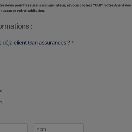
otre devis pour l'assurance Emprunteur, si vous cochez "OUI", votre Agent vo
r assurer votre habitation.
ormations :
 déjà client Gan assurances ?
*
me
eur