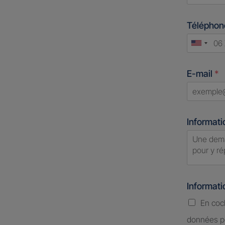
First
Télépho
Unite
States
E-mail
*
+1
Informati
Informat
En coc
données pe