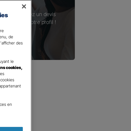
enir ! Demandez un devis
ies
ser selon votre profil !
ire
tenu, de
'afficher des
yant le
ins cookies,
tes
 cookies
 appartenant
nces en
surance