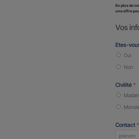
En plus de v
une offre pou
Vos inf
Etes-vous
Oui
Non
Civilité
*
Mada
Monsi
Contact
*