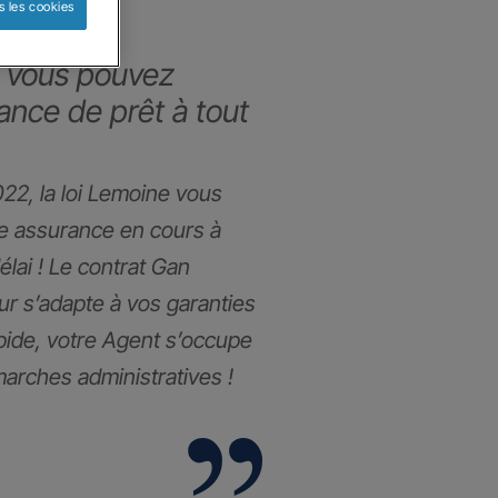
s les cookies
 vous pouvez
ance de prêt à tout
022, la loi Lemoine vous
re assurance en cours à
lai ! Le contrat Gan
 s’adapte à vos garanties
apide, votre Agent s’occupe
arches administratives !