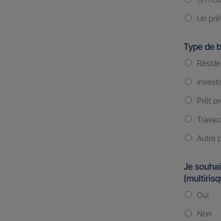
Un prê
Type de b
Réside
Investi
Prêt pr
Travau
Autre p
Je souhai
(multiris
Oui
Non