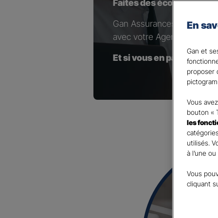
Faites des économies en
Gan Assurances Emprunteur 
En sav
avec votre Agent général e
Gan et ses
Et si vous en parliez avec
fonctionn
proposer d
pictogram
Vous avez 
bouton « 
les fonct
catégories
utilisés. 
à l’une ou
Vous pouv
cliquant s