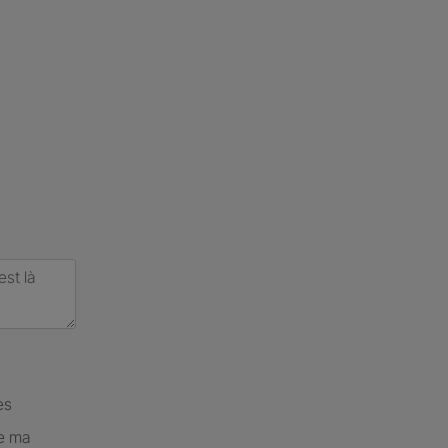
es
de ma