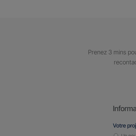
Prenez 3 mins pou
recontac
Informa
Votre pro
Un nou