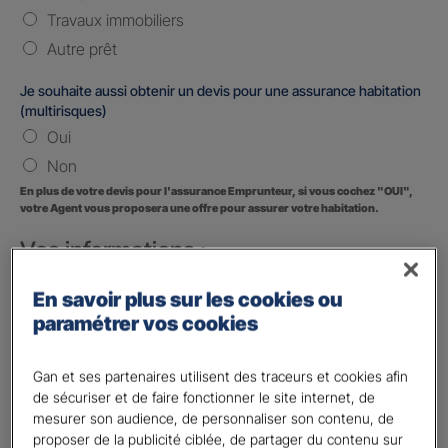
Travaux immobiliers
Autre prêt
Je souhaite aussi obtenir un devis pour une assurance habitation
(multirisques)
Oui
Non
En plus de votre devis pour l'assurance Emprunteur, si vous cochez "OUI",
votre Agent vous proposera une offre pour assurer votre habitation.
Vos informations :
Etes-vous déjà client Gan assurances ?
*
En savoir plus sur les cookies ou
Oui
paramétrer vos cookies
Non
Gan et ses partenaires utilisent des traceurs et cookies afin
Civilité
*
de sécuriser et de faire fonctionner le site internet, de
Madame
mesurer son audience, de personnaliser son contenu, de
proposer de la publicité ciblée, de partager du contenu sur
Monsieur