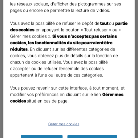
les réseaux sociaux, d'afficher des pictogrammes sur ses
pages ou encore de permettre la lecture de vidéos.
Contact
*
Vous avez la possibilité de refuser le dépôt de
tout
ou
partie
First
Last
des cookies
en appuyant le bouton « Tout refuser » ou «
Téléphone
*
Gérer mes cookies ».
Si vous n’acceptez pas certains
cookies, les fonctionnalités du site pourraient être
United
réduites
. En cliquant sur les différentes catégories de
States
cookies, vous obtenez plus de détails sur la fonction de
E-mail
*
+1
chacun de cookies utilisés. Vous avez la possibilité
d’accepter ou de refuser l’ensemble des cookies
appartenant à l’une ou l’autre de ces catégories.
Informations complémentaires (facultatif)
Vous pouvez revenir sur cette interface, à tout moment, et
modifier vos préférences en cliquant sur le lien
Gérer mes
cookies
situé en bas de page.
Information données personnelles
*
Gérer mes cookies
En cochant cette case et en soumettant ce formulaire,
j'accepte que mes données personnelles soient utilisées