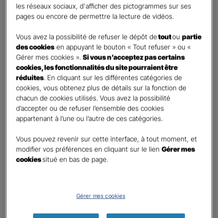
les réseaux sociaux, d'afficher des pictogrammes sur ses
pages ou encore de permettre la lecture de vidéos.
Contact
*
Vous avez la possibilité de refuser le dépôt de
tout
ou
partie
First
Last
des cookies
en appuyant le bouton « Tout refuser » ou «
Téléphone
*
Gérer mes cookies ».
Si vous n’acceptez pas certains
cookies, les fonctionnalités du site pourraient être
United
réduites
. En cliquant sur les différentes catégories de
States
cookies, vous obtenez plus de détails sur la fonction de
E-mail
*
+1
chacun de cookies utilisés. Vous avez la possibilité
d’accepter ou de refuser l’ensemble des cookies
appartenant à l’une ou l’autre de ces catégories.
Informations complémentaires (facultatif)
Vous pouvez revenir sur cette interface, à tout moment, et
modifier vos préférences en cliquant sur le lien
Gérer mes
cookies
situé en bas de page.
Information données personnelles
*
Gérer mes cookies
En cochant cette case et en soumettant ce formulaire,
j'accepte que mes données personnelles soient utilisées