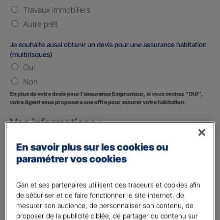
Travaux immobiliers
Autre prêt
Je souhaite aussi obtenir un devis pour une assurance habitation
(multirisques)
Oui
Non
En plus de votre devis pour l'assurance Emprunteur, si vous cochez "OUI",
votre Agent vous proposera une offre pour assurer votre habitation.
Vos informations :
Etes-vous déjà client Gan assurances ?
*
En savoir plus sur les cookies ou
Oui
paramétrer vos cookies
Non
Gan et ses partenaires utilisent des traceurs et cookies afin
Civilité
*
de sécuriser et de faire fonctionner le site internet, de
Madame
mesurer son audience, de personnaliser son contenu, de
proposer de la publicité ciblée, de partager du contenu sur
Monsieur