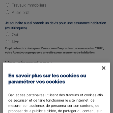
Travaux immobiliers
Autre prêt
Je souhaite aussi obtenir un devis pour une assurance habitation
(multirisques)
Oui
Non
En plus de votre devis pour l'assurance Emprunteur, si vous cochez "OUI",
votre Agent vous proposera une offre pour assurer votre habitation.
Vos informations :
Etes-vous déjà client Gan assurances ?
*
En savoir plus sur les cookies ou
Oui
paramétrer vos cookies
Non
Gan et ses partenaires utilisent des traceurs et cookies afin
Civilité
*
de sécuriser et de faire fonctionner le site internet, de
Madame
mesurer son audience, de personnaliser son contenu, de
proposer de la publicité ciblée, de partager du contenu sur
Monsieur