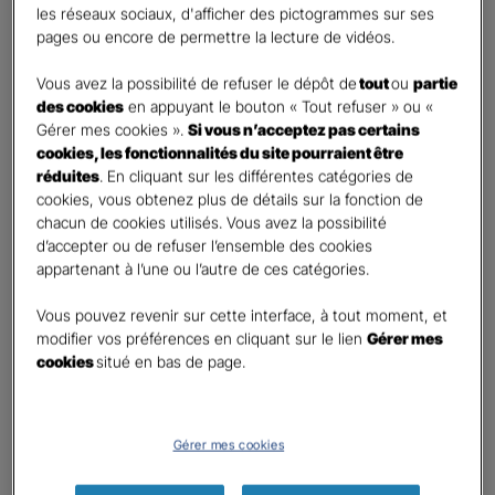
les réseaux sociaux, d'afficher des pictogrammes sur ses
pages ou encore de permettre la lecture de vidéos.
Contact
*
Vous avez la possibilité de refuser le dépôt de
tout
ou
partie
First
Last
des cookies
en appuyant le bouton « Tout refuser » ou «
Téléphone
*
Gérer mes cookies ».
Si vous n’acceptez pas certains
cookies, les fonctionnalités du site pourraient être
No
réduites
. En cliquant sur les différentes catégories de
country
cookies, vous obtenez plus de détails sur la fonction de
E-mail
*
selected
chacun de cookies utilisés. Vous avez la possibilité
d’accepter ou de refuser l’ensemble des cookies
appartenant à l’une ou l’autre de ces catégories.
Informations complémentaires (facultatif)
Vous pouvez revenir sur cette interface, à tout moment, et
modifier vos préférences en cliquant sur le lien
Gérer mes
cookies
situé en bas de page.
Information données personnelles
*
Gérer mes cookies
En cochant cette case et en soumettant ce formulaire,
j'accepte que mes données personnelles soient utilisées