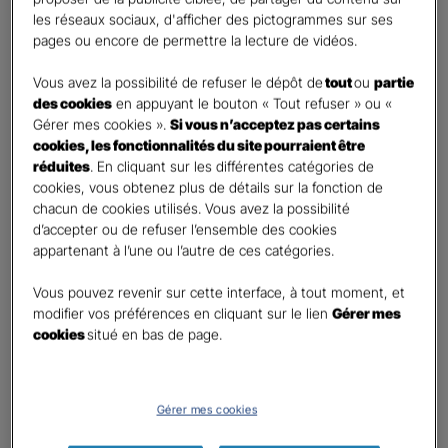
Madame
les réseaux sociaux, d'afficher des pictogrammes sur ses
pages ou encore de permettre la lecture de vidéos.
Monsieur
Vous avez la possibilité de refuser le dépôt de
tout
ou
partie
Contact
*
des cookies
en appuyant le bouton « Tout refuser » ou «
Gérer mes cookies ».
Si vous n’acceptez pas certains
First
Last
cookies, les fonctionnalités du site pourraient être
Téléphone
*
réduites
. En cliquant sur les différentes catégories de
cookies, vous obtenez plus de détails sur la fonction de
No
chacun de cookies utilisés. Vous avez la possibilité
country
d’accepter ou de refuser l’ensemble des cookies
E-mail
*
selected
appartenant à l’une ou l’autre de ces catégories.
Vous pouvez revenir sur cette interface, à tout moment, et
Informations complémentaires (facultatif)
modifier vos préférences en cliquant sur le lien
Gérer mes
cookies
situé en bas de page.
Gérer mes cookies
Information données personnelles
*