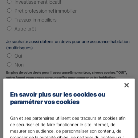
Investissement locatif
Prêt professionnel immobilier
Travaux immobiliers
Autre prêt
Je souhaite aussi obtenir un devis pour une assurance habitation
(multirisques)
Oui
Non
En plus de votre devis pour l'assurance Emprunteur, si vous cochez "OUI",
votre Agent vous proposera une offre pour assurer votre habitation.
Vos informations :
En savoir plus sur les cookies ou
paramétrer vos cookies
Etes-vous déjà client Gan assurances ?
*
Oui
Gan et ses partenaires utilisent des traceurs et cookies afin
Non
de sécuriser et de faire fonctionner le site internet, de
mesurer son audience, de personnaliser son contenu, de
Civilité
*
proposer de la publicité ciblée, de partager du contenu sur