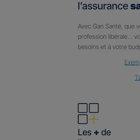
l’assurance
s
Avec Gan Santé, que vou
profession libérale… 
besoins et à votre bud
Exemp
T
Les
+
de