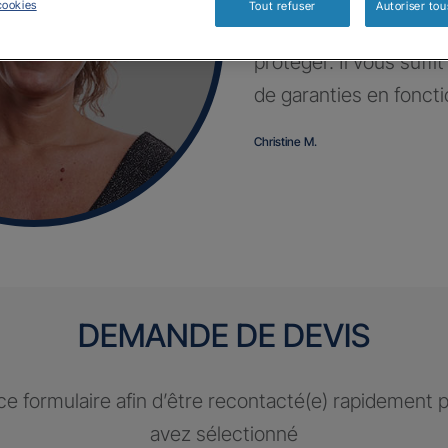
cookies
Tout refuser
Autoriser tou
Profitez d’un contrat 
protéger. Il vous suffi
de garanties en fonct
Christine M.
DEMANDE DE DEVIS
e formulaire afin d’être recontacté(e) rapidement 
avez sélectionné