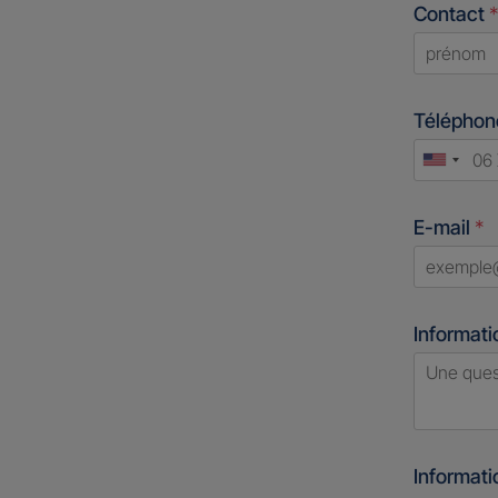
Contact
*
First
Télépho
Unite
States
E-mail
*
+1
Informati
Informat