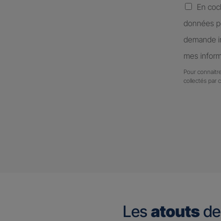
En coc
données pe
demande in
mes inform
Pour connaitre
collectés par 
Les
atouts
de