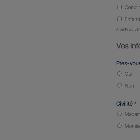
Conjoi
Enfant(
A partir du 3è
Vos inf
Etes-vous
Oui
Non
Civilité
*
Mada
Monsi