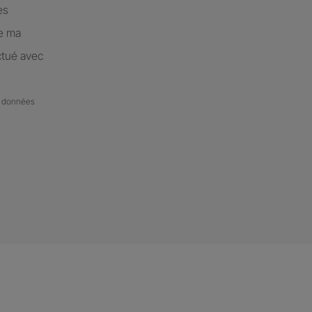
es
de ma
ctué avec
de données