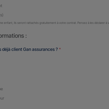
nt
s)
me enfant, Ils seront rattachés gratuitement à votre contrat. Pensez à les déclarer à 
ormations :
 déjà client Gan assurances ?
*
me
eur