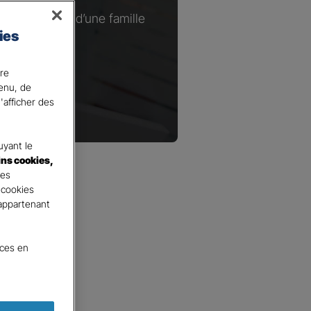
ou à la tête d’une famille
ies
.​
ire
tenu, de
'afficher des
yant le
ins cookies,
tes
 cookies
 appartenant
nces en