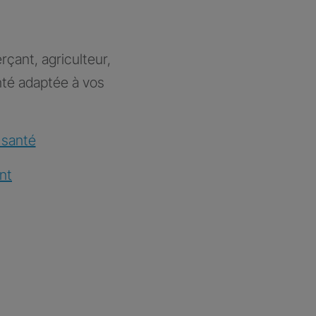
rçant, agriculteur,
nté adaptée à vos
 santé
nt