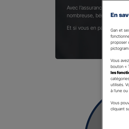
Avec l’assurance Complémen
En sav
nombreuse, bénéficiez d’un
Et si vous en parliez avec 
Gan et ses
fonctionn
proposer d
pictogram
Vous avez 
bouton « 
les fonct
catégories
utilisés. 
à l’une ou
Vous pouv
cliquant s