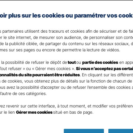
taire Santé Gan Assurances, que vous soyez célibataire 
oir plus sur les cookies ou paramétrer vos cook
e assurance santé adaptée à vos besoins et votre budget
votre Agent général ?
 partenaires utilisent des traceurs et cookies afin de sécuriser et de fa
er le site internet, de mesurer son audience, de personnaliser son con
e la publicité ciblée, de partager du contenu sur les réseaux sociaux, d
mes sur ses pages ou encore de permettre la lecture de vidéos.
la possibilité de refuser le dépôt de
tout
ou
partie des cookies
en appu
Tout refuser » ou « Gérer mes cookies ».
Si vous n’acceptez pas certa
ionnalités du site pourraient être réduites
. En cliquant sur les différen
 de cookies, vous obtenez plus de détails sur la fonction de chacun de
Vous avez la possibilité d’accepter ou de refuser l’ensemble des cookies
 l’autre de ces catégories.
ez revenir sur cette interface, à tout moment, et modifier vos préfére
Parole
ur le lien
Gérer mes cookies
situé en bas de page.
d’expert !