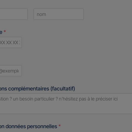
Last
ne
*
d
ons complémentaires (facultatif)
ion données personnelles
*