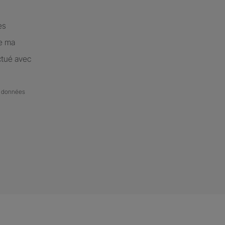
es
de ma
ctué avec
de données