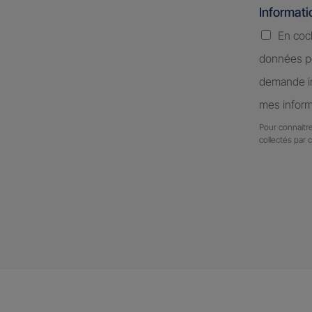
Informat
En coc
données pe
demande in
mes inform
Pour connaitre
collectés par 