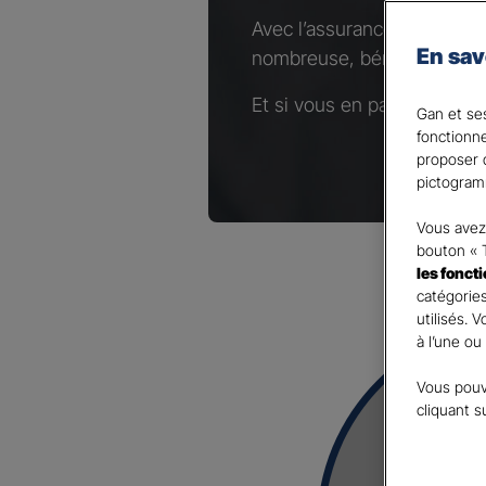
Avec l’assurance Complémen
En sav
nombreuse, bénéficiez d’un
Et si vous en parliez avec 
Gan et ses
fonctionn
proposer d
pictogram
Vous avez 
bouton « 
les fonct
catégories
utilisés. 
à l’une ou
Vous pouv
cliquant s