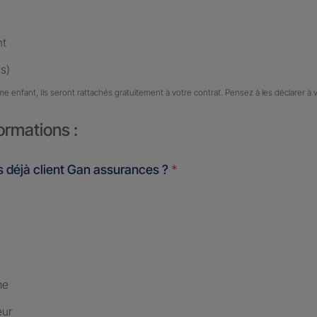
nt
s)
me enfant, Ils seront rattachés gratuitement à votre contrat. Pensez à les déclarer à 
ormations :
 déjà client Gan assurances ?
*
me
eur