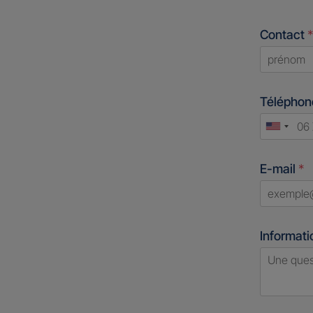
Contact
*
First
Télépho
Unite
States
E-mail
*
+1
Informati