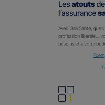
Les
atouts
de
l’assurance
s
Avec Gan Santé, que vou
profession libérale… 
besoins et à votre bud
Exemp
T