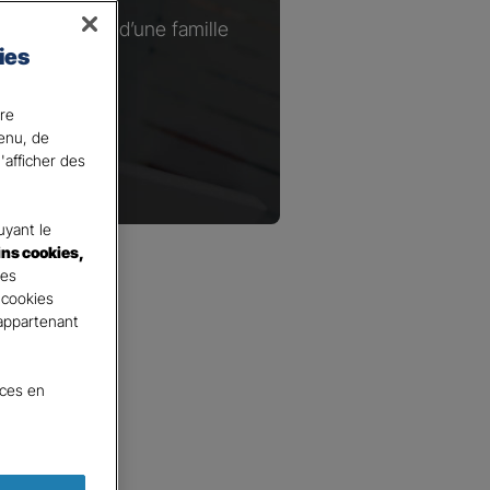
ou à la tête d’une famille
ies
.​
ire
tenu, de
'afficher des
yant le
ins cookies,
tes
 cookies
 appartenant
nces en