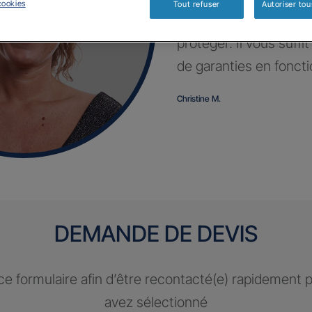
cookies
Tout refuser
Autoriser tou
Profitez d’un contrat 
protéger. Il vous suffi
de garanties en fonct
Christine M.
DEMANDE DE DEVIS
e formulaire afin d’être recontacté(e) rapidement 
avez sélectionné