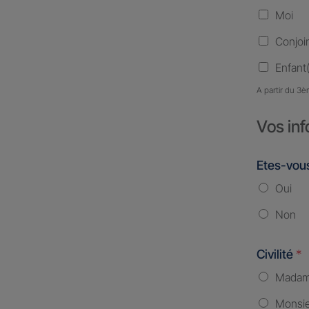
Moi
Conjoi
Enfant(
A partir du 3è
Vos inf
Etes-vous
Oui
Non
Civilité
*
Mada
Monsi