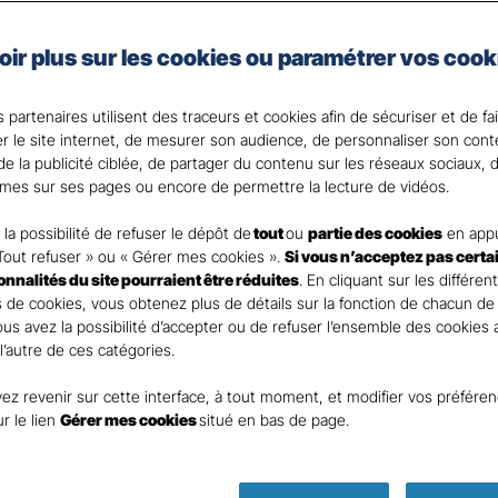
taire Santé Gan Assurances, que vous soyez célibataire 
oir plus sur les cookies ou paramétrer vos cook
e assurance santé adaptée à vos besoins et votre budget
votre Agent général ?
 partenaires utilisent des traceurs et cookies afin de sécuriser et de fa
er le site internet, de mesurer son audience, de personnaliser son con
e la publicité ciblée, de partager du contenu sur les réseaux sociaux, d
mes sur ses pages ou encore de permettre la lecture de vidéos.
la possibilité de refuser le dépôt de
tout
ou
partie des cookies
en appu
Tout refuser » ou « Gérer mes cookies ».
Si vous n’acceptez pas certa
ionnalités du site pourraient être réduites
. En cliquant sur les différen
 de cookies, vous obtenez plus de détails sur la fonction de chacun de
Vous avez la possibilité d’accepter ou de refuser l’ensemble des cookies
 l’autre de ces catégories.
ez revenir sur cette interface, à tout moment, et modifier vos préfére
Parole
ur le lien
Gérer mes cookies
situé en bas de page.
d’expert !