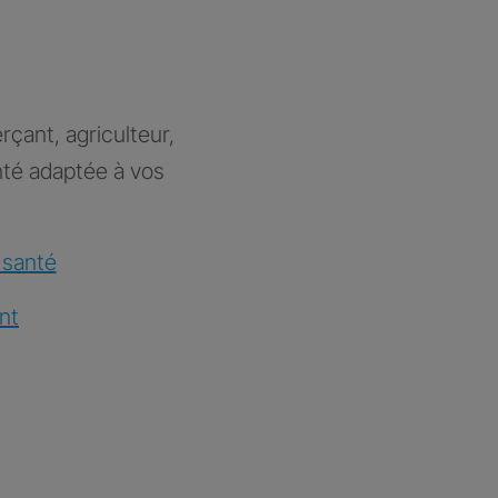
rçant, agriculteur,
nté adaptée à vos
 santé
nt