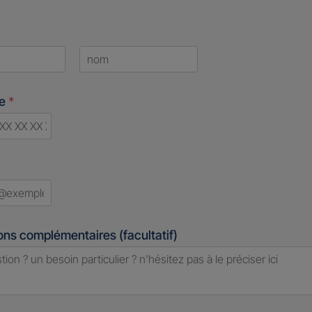
Last
ne
*
d
ons complémentaires (facultatif)