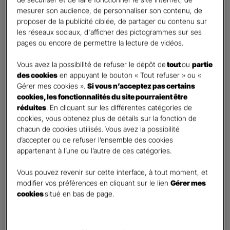
Vos informations :
mesurer son audience, de personnaliser son contenu, de
proposer de la publicité ciblée, de partager du contenu sur
les réseaux sociaux, d'afficher des pictogrammes sur ses
Etes-vous déjà client Gan assurances ?
*
pages ou encore de permettre la lecture de vidéos.
Oui
Non
Vous avez la possibilité de refuser le dépôt de
tout
ou
partie
des cookies
en appuyant le bouton « Tout refuser » ou «
Civilité
*
Gérer mes cookies ».
Si vous n’acceptez pas certains
Madame
cookies, les fonctionnalités du site pourraient être
réduites
. En cliquant sur les différentes catégories de
Monsieur
cookies, vous obtenez plus de détails sur la fonction de
chacun de cookies utilisés. Vous avez la possibilité
Contact
*
d’accepter ou de refuser l’ensemble des cookies
appartenant à l’une ou l’autre de ces catégories.
First
Last
Téléphone
*
Vous pouvez revenir sur cette interface, à tout moment, et
modifier vos préférences en cliquant sur le lien
Gérer mes
United
cookies
situé en bas de page.
States
E-mail
*
+1