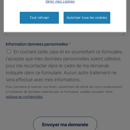
Gérer mes cookies
Informations complémentaires (facultatif)
Tout refuser
Autoriser tous les cookies
Information données personnelles
*
En cochant cette case et en soumettant ce formulaire,
j'accepte que mes données personnelles soient utilisées
pour me recontacter dans le cadre de ma demande
indiquée dans ce formulaire. Aucun autre traitement ne
sera effectué avec mes informations.
Pour connaitre et exercer vos droits, notamment de retrait de votre consentement
à l'utilisation de données collectés par ce formulaire, veuillez consulter notre
politique de confidentialité.
Envoyer ma demande