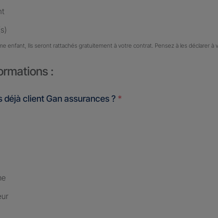
nt
s)
me enfant, Ils seront rattachés gratuitement à votre contrat. Pensez à les déclarer à 
ormations :
 déjà client Gan assurances ?
*
me
eur