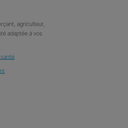
rçant, agriculteur,
nté adaptée à vos
 santé
nt