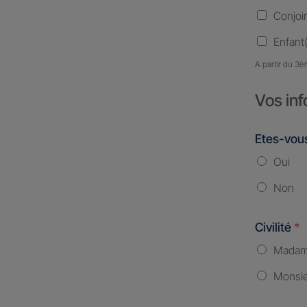
Conjoi
Enfant(
A partir du 3è
Vos inf
Etes-vous
Oui
Non
Civilité
*
Mada
Monsi