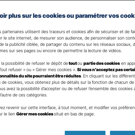
taire Santé Gan Assurances, que vous soyez célibataire 
oir plus sur les cookies ou paramétrer vos cook
e assurance santé adaptée à vos besoins et votre budget
votre Agent général ?
 partenaires utilisent des traceurs et cookies afin de sécuriser et de fa
er le site internet, de mesurer son audience, de personnaliser son con
e la publicité ciblée, de partager du contenu sur les réseaux sociaux, d
mes sur ses pages ou encore de permettre la lecture de vidéos.
la possibilité de refuser le dépôt de
tout
ou
partie des cookies
en appu
Tout refuser » ou « Gérer mes cookies ».
Si vous n’acceptez pas certa
ionnalités du site pourraient être réduites
. En cliquant sur les différen
 de cookies, vous obtenez plus de détails sur la fonction de chacun de
Vous avez la possibilité d’accepter ou de refuser l’ensemble des cookies
 l’autre de ces catégories.
ez revenir sur cette interface, à tout moment, et modifier vos préfére
Parole
ur le lien
Gérer mes cookies
situé en bas de page.
d’expert !