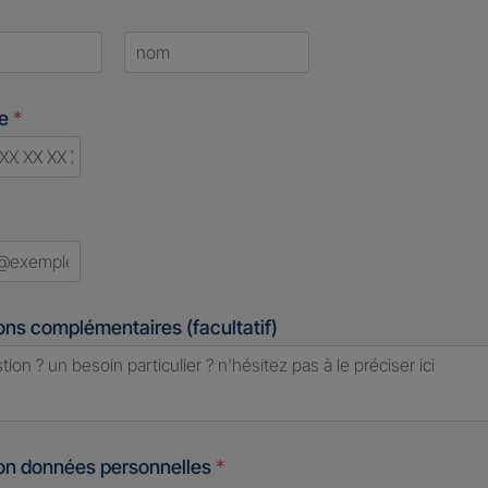
Last
ne
*
d
ons complémentaires (facultatif)
ion données personnelles
*