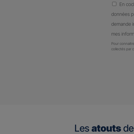
En coc
données pe
demande in
mes inform
Pour connaitre
collectés par 
Les
atouts
de