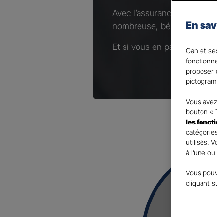
Avec l’assurance Complémen
En sav
nombreuse, bénéficiez d’un
Et si vous en parliez avec 
Gan et ses
fonctionn
proposer d
pictogram
Vous avez 
bouton « 
les fonct
catégories
utilisés. 
à l’une ou
Vous pouv
cliquant s