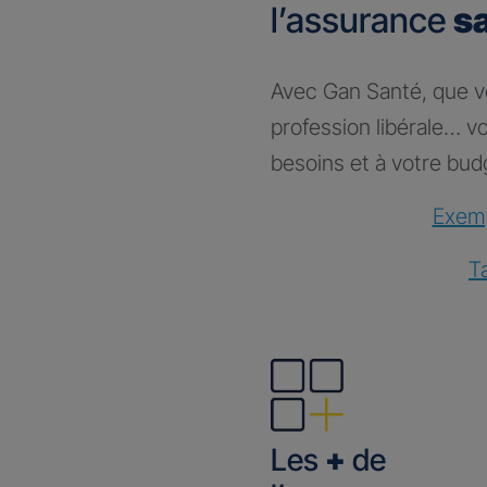
l’assurance
s
Avec Gan Santé, que vou
profession libérale… 
besoins et à votre bud
Exemp
T
Les
+
de