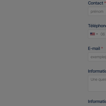
Contact
*
First
Télépho
Unite
States
E-mail
*
+1
Informati
Informat