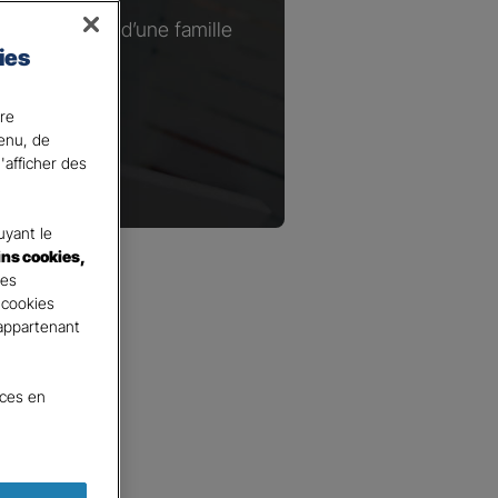
ou à la tête d’une famille
ies
.​
ire
tenu, de
'afficher des
yant le
ins cookies,
tes
 cookies
 appartenant
nces en