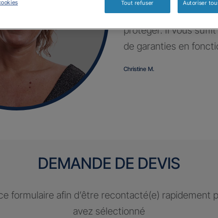
cookies
Tout refuser
Autoriser tou
Profitez d’un contrat 
protéger. Il vous suffi
de garanties en fonct
Christine M.
DEMANDE DE DEVIS
e formulaire afin d’être recontacté(e) rapidement 
avez sélectionné