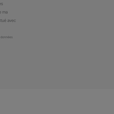
es
de ma
ctué avec
de données