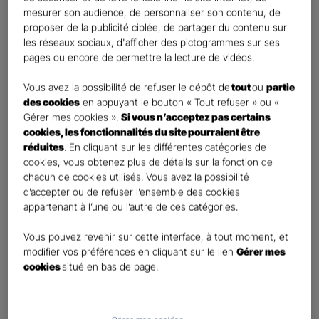
mesurer son audience, de personnaliser son contenu, de
proposer de la publicité ciblée, de partager du contenu sur
Etes-vous déjà client Gan assurances ?
*
les réseaux sociaux, d'afficher des pictogrammes sur ses
Oui
pages ou encore de permettre la lecture de vidéos.
Non
Vous avez la possibilité de refuser le dépôt de
tout
ou
partie
Civilité
*
des cookies
en appuyant le bouton « Tout refuser » ou «
Madame
Gérer mes cookies ».
Si vous n’acceptez pas certains
cookies, les fonctionnalités du site pourraient être
Monsieur
réduites
. En cliquant sur les différentes catégories de
cookies, vous obtenez plus de détails sur la fonction de
Contact
*
chacun de cookies utilisés. Vous avez la possibilité
d’accepter ou de refuser l’ensemble des cookies
First
Last
appartenant à l’une ou l’autre de ces catégories.
Téléphone
*
Vous pouvez revenir sur cette interface, à tout moment, et
No
modifier vos préférences en cliquant sur le lien
Gérer mes
country
cookies
situé en bas de page.
E-mail
*
selected