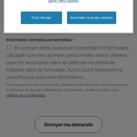
Gérer mes cookies
Informations complémentaires (facultatif)
Tout refuser
Autoriser tous les cookies
Information données personnelles
*
En cochant cette case et en soumettant ce formulaire,
j'accepte que mes données personnelles soient utilisées
pour me recontacter dans le cadre de ma demande
indiquée dans ce formulaire. Aucun autre traitement ne
sera effectué avec mes informations.
Pour connaitre et exercer vos droits, notamment de retrait de votre consentement
à l'utilisation de données collectés par ce formulaire, veuillez consulter notre
politique de confidentialité.
Envoyer ma demande