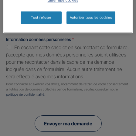
Gérer mes cookies
Informations complémentaires (facultatif)
Tout refuser
Autoriser tous les cookies
Information données personnelles
*
En cochant cette case et en soumettant ce formulaire,
j'accepte que mes données personnelles soient utilisées
pour me recontacter dans le cadre de ma demande
indiquée dans ce formulaire. Aucun autre traitement ne
sera effectué avec mes informations.
Pour connaitre et exercer vos droits, notamment de retrait de votre consentement
à l'utilisation de données collectés par ce formulaire, veuillez consulter notre
politique de confidentialité.
Envoyer ma demande