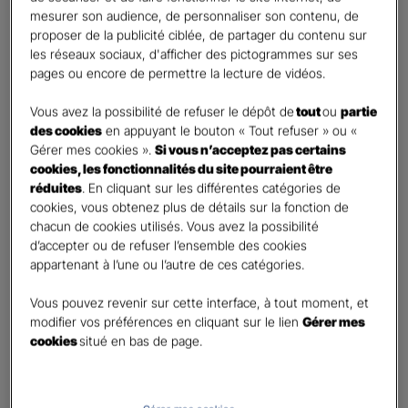
mesurer son audience, de personnaliser son contenu, de
proposer de la publicité ciblée, de partager du contenu sur
Etes-vous déjà client Gan assurances ?
*
les réseaux sociaux, d'afficher des pictogrammes sur ses
Oui
pages ou encore de permettre la lecture de vidéos.
Non
Vous avez la possibilité de refuser le dépôt de
tout
ou
partie
Civilité
*
des cookies
en appuyant le bouton « Tout refuser » ou «
Madame
Gérer mes cookies ».
Si vous n’acceptez pas certains
cookies, les fonctionnalités du site pourraient être
Monsieur
réduites
. En cliquant sur les différentes catégories de
cookies, vous obtenez plus de détails sur la fonction de
Contact
*
chacun de cookies utilisés. Vous avez la possibilité
d’accepter ou de refuser l’ensemble des cookies
First
Last
appartenant à l’une ou l’autre de ces catégories.
Téléphone
*
Vous pouvez revenir sur cette interface, à tout moment, et
United
modifier vos préférences en cliquant sur le lien
Gérer mes
States
cookies
situé en bas de page.
E-mail
*
+1