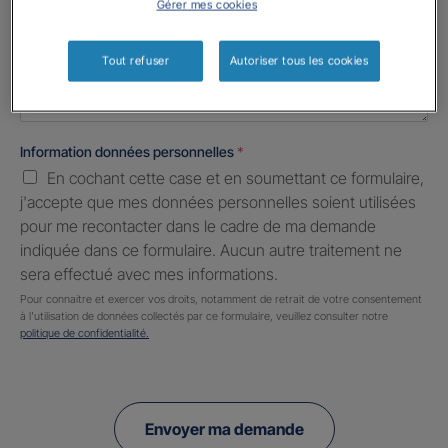
Gérer mes cookies
Informations complémentaires (facultatif)
Tout refuser
Autoriser tous les cookies
Information données personnelles
*
En cochant cette case et en soumettant ce formulaire,
j'accepte que mes données personnelles soient utilisées
pour me recontacter dans le cadre de ma demande
indiquée dans ce formulaire. Aucun autre traitement ne
sera effectué avec mes informations.
Pour connaitre et exercer vos droits, notamment de retrait de votre consentement
à l'utilisation de données collectés par ce formulaire, veuillez consulter notre
politique de confidentialité.
Envoyer ma demande