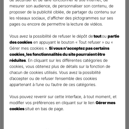
Vos informations :
mesurer son audience, de personnaliser son contenu, de
proposer de la publicité ciblée, de partager du contenu sur
les réseaux sociaux, d'afficher des pictogrammes sur ses
Etes-vous déjà client Gan assurances ?
*
pages ou encore de permettre la lecture de vidéos.
Oui
Non
Vous avez la possibilité de refuser le dépôt de
tout
ou
partie
des cookies
en appuyant le bouton « Tout refuser » ou «
Civilité
*
Gérer mes cookies ».
Si vous n’acceptez pas certains
Madame
cookies, les fonctionnalités du site pourraient être
réduites
. En cliquant sur les différentes catégories de
Monsieur
cookies, vous obtenez plus de détails sur la fonction de
chacun de cookies utilisés. Vous avez la possibilité
Contact
*
d’accepter ou de refuser l’ensemble des cookies
appartenant à l’une ou l’autre de ces catégories.
First
Last
Téléphone
*
Vous pouvez revenir sur cette interface, à tout moment, et
modifier vos préférences en cliquant sur le lien
Gérer mes
United
cookies
situé en bas de page.
States
E-mail
*
+1