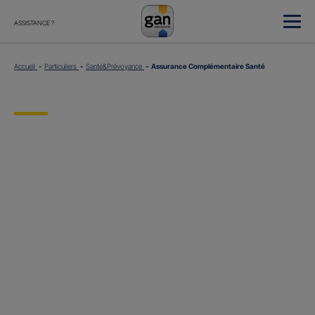
ASSISTANCE ?
Accueil
Particuliers
Santé&Prévoyance
Assurance Complémentaire Santé
Assurance
Complémentaire
Santé
Avec l’assurance Complémentaire Santé Gan Assurances, que vous
soyez célibataire ou à la tête d’une famille nombreuse, bénéficiez
d’une assurance santé adaptée à vos besoins et votre budget.​
Et si vous en parliez avec votre Agent général ?