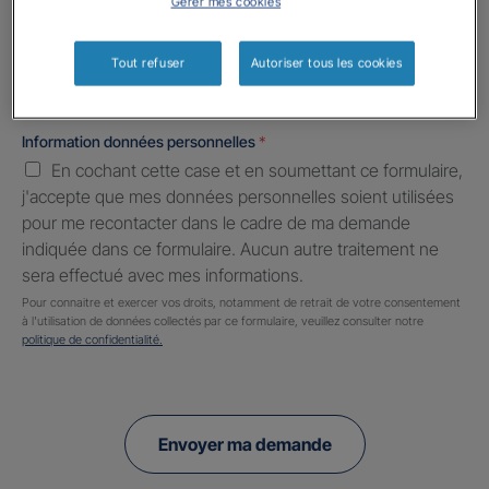
Gérer mes cookies
Informations complémentaires (facultatif)
Tout refuser
Autoriser tous les cookies
Information données personnelles
*
En cochant cette case et en soumettant ce formulaire,
j'accepte que mes données personnelles soient utilisées
pour me recontacter dans le cadre de ma demande
indiquée dans ce formulaire. Aucun autre traitement ne
sera effectué avec mes informations.
Pour connaitre et exercer vos droits, notamment de retrait de votre consentement
à l'utilisation de données collectés par ce formulaire, veuillez consulter notre
politique de confidentialité.
Envoyer ma demande