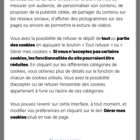
mesurer son audience, de personnaliser son contenu, de
proposer de la publicité ciblée, de partager du contenu sur
Etes-vous déjà client Gan assurances ?
*
les réseaux sociaux, d'afficher des pictogrammes sur ses
Oui
pages ou encore de permettre la lecture de vidéos.
Non
Vous avez la possibilité de refuser le dépôt de
tout
ou
partie
Civilité
*
des cookies
en appuyant le bouton « Tout refuser » ou «
Madame
Gérer mes cookies ».
Si vous n’acceptez pas certains
cookies, les fonctionnalités du site pourraient être
Monsieur
réduites
. En cliquant sur les différentes catégories de
cookies, vous obtenez plus de détails sur la fonction de
Contact
*
chacun de cookies utilisés. Vous avez la possibilité
d’accepter ou de refuser l’ensemble des cookies
First
Last
appartenant à l’une ou l’autre de ces catégories.
Téléphone
*
Vous pouvez revenir sur cette interface, à tout moment, et
United
modifier vos préférences en cliquant sur le lien
Gérer mes
States
cookies
situé en bas de page.
E-mail
*
+1