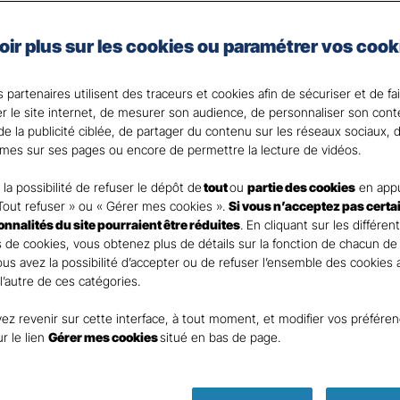
taire Santé Gan Assurances, que vous soyez célibataire 
oir plus sur les cookies ou paramétrer vos cook
e assurance santé adaptée à vos besoins et votre budget
votre Agent général ?
 partenaires utilisent des traceurs et cookies afin de sécuriser et de fa
er le site internet, de mesurer son audience, de personnaliser son con
e la publicité ciblée, de partager du contenu sur les réseaux sociaux, d
mes sur ses pages ou encore de permettre la lecture de vidéos.
la possibilité de refuser le dépôt de
tout
ou
partie des cookies
en appu
Tout refuser » ou « Gérer mes cookies ».
Si vous n’acceptez pas certa
ionnalités du site pourraient être réduites
. En cliquant sur les différen
 de cookies, vous obtenez plus de détails sur la fonction de chacun de
Vous avez la possibilité d’accepter ou de refuser l’ensemble des cookies
 l’autre de ces catégories.
ez revenir sur cette interface, à tout moment, et modifier vos préfére
Parole
ur le lien
Gérer mes cookies
situé en bas de page.
d’expert !