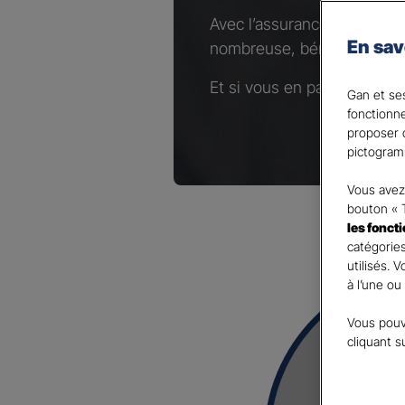
Avec l’assurance Complémen
En sav
nombreuse, bénéficiez d’un
Et si vous en parliez avec 
Gan et ses
fonctionn
proposer d
pictogram
Vous avez 
bouton « 
les fonct
catégories
utilisés. 
à l’une ou
Vous pouv
cliquant s