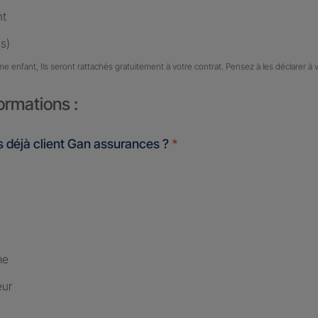
nt
s)
me enfant, Ils seront rattachés gratuitement à votre contrat. Pensez à les déclarer à 
ormations :
 déjà client Gan assurances ?
*
me
eur