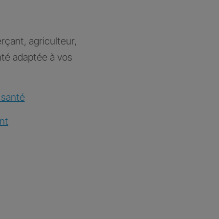
rçant, agriculteur,
nté adaptée à vos
 santé
nt