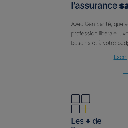
l’assurance
s
Avec Gan Santé, que vou
profession libérale… 
besoins et à votre bud
Exemp
T
Les
+
de