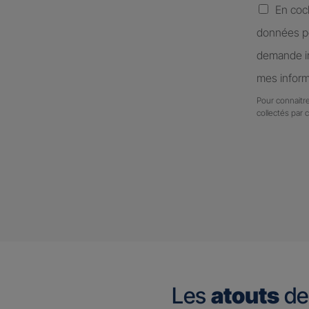
En coc
données pe
demande in
mes inform
Pour connaitre
collectés par 
Les
atouts
de