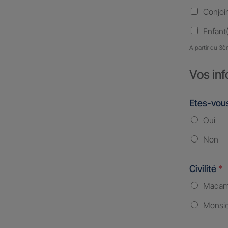
Conjoi
Enfant(
A partir du 3è
Vos inf
Etes-vous
Oui
Non
Civilité
*
Mada
Monsi