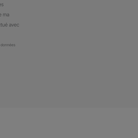
es
de ma
ctué avec
de données