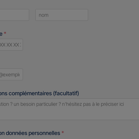
Last
ne
*
d
ons complémentaires (facultatif)
ion données personnelles
*