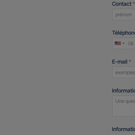
Contact
*
First
Télépho
Unite
States
E-mail
*
+1
Informati
Informat