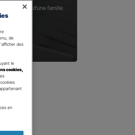
ou à la tête d’une famille
ies
.​
ire
tenu, de
'afficher des
yant le
ins cookies,
tes
 cookies
 appartenant
nces en