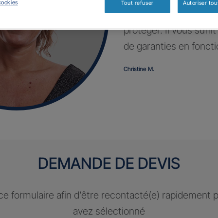
cookies
Tout refuser
Autoriser tou
Profitez d’un contrat 
protéger. Il vous suffi
de garanties en fonct
Christine M.
DEMANDE DE DEVIS
e formulaire afin d’être recontacté(e) rapidement 
avez sélectionné